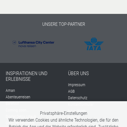
UNSERE TOP-PARTNER
INSPIRATIONEN UND
ÜBER UNS
ERLEBNISSE
Impressum
Aman
AGB
Abenteuerreisen
Datenschutz
Barefoot
Kontaktformular
Coming soon...
nova reisen
Privatsphäre-Einstellungen
Digital Detox Urlaub
Anfahrt
Wir verwenden Cookies und ähnliche Technologien, die für den
Gourmet-Momente
Betrieb der App und der Website erforderlich sind. Zusätzliche