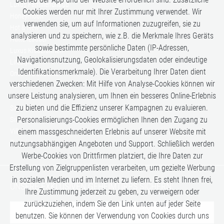
Luxus Familienurlaub
Cookies werden nur mit Ihrer Zustimmung verwendet. Wir
Honeymoon
verwenden sie, um auf Informationen zuzugreifen, sie zu
Hot & New
analysieren und zu speichern, wie z.B. die Merkmale Ihres Geräts
Hüttenzauber
sowie bestimmte persönliche Daten (IP-Adressen,
Luxus Kreuzfahrten
Navigationsnutzung, Geolokalisierungsdaten oder eindeutige
Lifestyle
Identifikationsmerkmale). Die Verarbeitung Ihrer Daten dient
Once in a Lifetime
verschiedenen Zwecken: Mit Hilfe von Analyse-Cookies können wir
Romance
unsere Leistung analysieren, um Ihnen ein besseres Online-Erlebnis
Safari-Erlebnisse
zu bieten und die Effizienz unserer Kampagnen zu evaluieren.
Simply the Best
Personalisierungs-Cookies ermöglichen Ihnen den Zugang zu
Six Senses
einem massgeschneiderten Erlebnis auf unserer Website mit
Villen
Zugreisen
nutzungsabhängigen Angeboten und Support. Schließlich werden
Werbe-Cookies von Drittfirmen platziert, die Ihre Daten zur
Erstellung von Zielgruppenlisten verarbeiten, um gezielte Werbung
in sozialen Medien und im Internet zu liefern. Es steht Ihnen frei,
UNSERE EXKLUSIVEN GEHEIMTIPPS SICHERN:
Ihre Zustimmung jederzeit zu geben, zu verweigern oder
zurückzuziehen, indem Sie den Link unten auf jeder Seite
benutzen. Sie können der Verwendung von Cookies durch uns