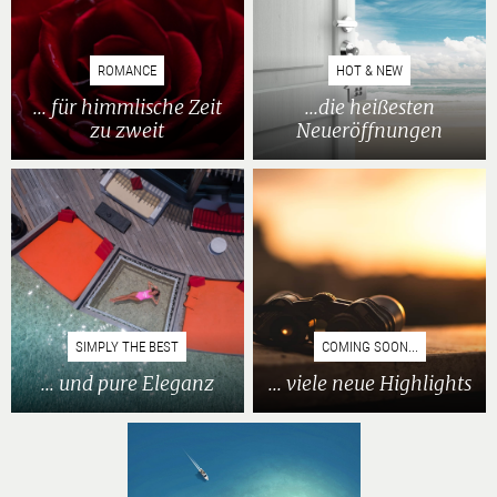
ROMANCE
HOT & NEW
... für himmlische Zeit
...die heißesten
zu zweit
Neueröffnungen
SIMPLY THE BEST
COMING SOON...
... und pure Eleganz
... viele neue Highlights