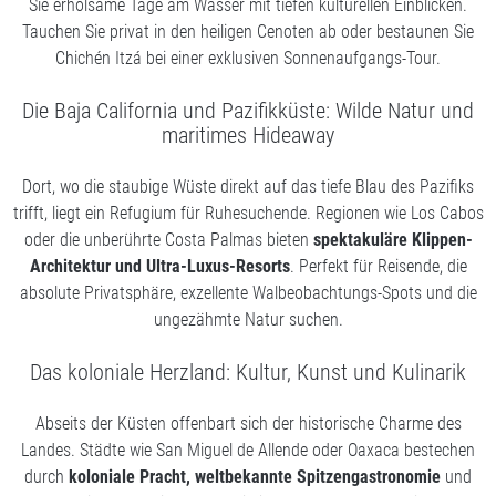
Sie erholsame Tage am Wasser mit tiefen kulturellen Einblicken.
Tauchen Sie privat in den heiligen Cenoten ab oder bestaunen Sie
Chichén Itzá bei einer exklusiven Sonnenaufgangs-Tour.
Die Baja California und Pazifikküste: Wilde Natur und
maritimes Hideaway
Dort, wo die staubige Wüste direkt auf das tiefe Blau des Pazifiks
trifft, liegt ein Refugium für Ruhesuchende. Regionen wie Los Cabos
oder die unberührte Costa Palmas bieten
spektakuläre Klippen-
Architektur und Ultra-Luxus-Resorts
. Perfekt für Reisende, die
absolute Privatsphäre, exzellente Walbeobachtungs-Spots und die
ungezähmte Natur suchen.
Das koloniale Herzland: Kultur, Kunst und Kulinarik
Abseits der Küsten offenbart sich der historische Charme des
Landes. Städte wie San Miguel de Allende oder Oaxaca bestechen
durch
koloniale Pracht, weltbekannte Spitzengastronomie
und