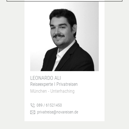
LEONARDO ALI
Reiseexperte I Privatreisen
München - Unterhaching
089 / 61521450
privatreise@novareisen.de