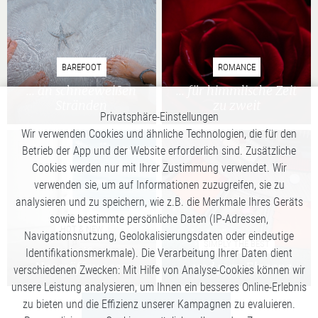
BAREFOOT
ROMANCE
... an schneeweißen
... für himmlische Zeit
Stränden
zu zweit
Privatsphäre-Einstellungen
Wir verwenden Cookies und ähnliche Technologien, die für den
Betrieb der App und der Website erforderlich sind. Zusätzliche
Cookies werden nur mit Ihrer Zustimmung verwendet. Wir
verwenden sie, um auf Informationen zuzugreifen, sie zu
analysieren und zu speichern, wie z.B. die Merkmale Ihres Geräts
sowie bestimmte persönliche Daten (IP-Adressen,
HOT & NEW
Navigationsnutzung, Geolokalisierungsdaten oder eindeutige
SIMPLY THE BEST
...die heißesten
Identifikationsmerkmale). Die Verarbeitung Ihrer Daten dient
Neueröffnungen
... und pure Eleganz
verschiedenen Zwecken: Mit Hilfe von Analyse-Cookies können wir
unsere Leistung analysieren, um Ihnen ein besseres Online-Erlebnis
zu bieten und die Effizienz unserer Kampagnen zu evaluieren.