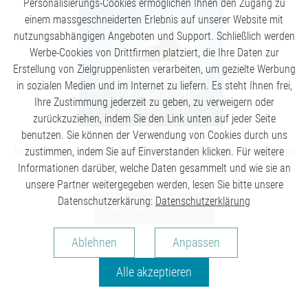
Personalisierungs-Cookies ermöglichen Ihnen den Zugang zu
einem massgeschneiderten Erlebnis auf unserer Website mit
nutzungsabhängigen Angeboten und Support. Schließlich werden
Werbe-Cookies von Drittfirmen platziert, die Ihre Daten zur
Erstellung von Zielgruppenlisten verarbeiten, um gezielte Werbung
HONEYMOON
in sozialen Medien und im Internet zu liefern. Es steht Ihnen frei,
... für traumhafte
Ihre Zustimmung jederzeit zu geben, zu verweigern oder
Flitterwochen
zurückzuziehen, indem Sie den Link unten auf jeder Seite
benutzen. Sie können der Verwendung von Cookies durch uns
Noch nicht das richtige dabei? Wir haben noch mehr Geheimtipps
zustimmen, indem Sie auf Einverstanden klicken. Für weitere
für Sie!
Informationen darüber, welche Daten gesammelt und wie sie an
unsere Partner weitergegeben werden, lesen Sie bitte unsere
Datenschutzerkärung:
Datenschutzerklärung
ALLE URLAUBSIDEEN
Analysen
Ablehnen
Anpassen
Personalisierung
Alle akzeptieren
Marketing