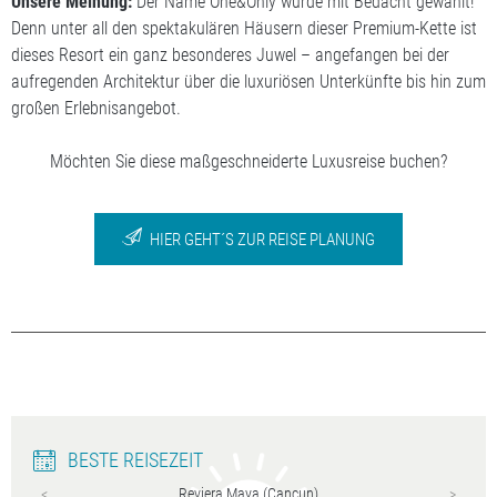
Unsere Meinung:
Der Name One&Only wurde mit Bedacht gewählt!
Denn unter all den spektakulären Häusern dieser Premium-Kette ist
dieses Resort ein ganz besonderes Juwel – angefangen bei der
aufregenden Architektur über die luxuriösen Unterkünfte bis hin zum
großen Erlebnisangebot.
Möchten Sie diese maßgeschneiderte Luxusreise buchen?
HIER GEHT´S ZUR REISE PLANUNG
BESTE REISEZEIT
Reviera Maya (Cancun)