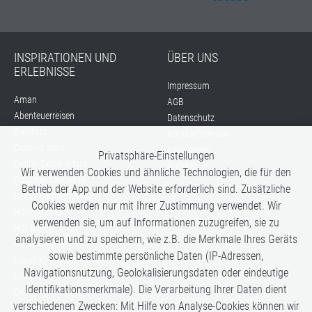
INSPIRATIONEN UND
ÜBER UNS
ERLEBNISSE
Impressum
Aman
AGB
Abenteuerreisen
Datenschutz
Barefoot
Kontaktformular
Coming soon...
nova reisen
Privatsphäre-Einstellungen
Digital Detox Urlaub
Anfahrt
Wir verwenden Cookies und ähnliche Technologien, die für den
Gourmet-Momente
Betrieb der App und der Website erforderlich sind. Zusätzliche
Luxus Familienurlaub
Cookies werden nur mit Ihrer Zustimmung verwendet. Wir
Honeymoon
verwenden sie, um auf Informationen zuzugreifen, sie zu
Hot & New
analysieren und zu speichern, wie z.B. die Merkmale Ihres Geräts
Hüttenzauber
sowie bestimmte persönliche Daten (IP-Adressen,
Luxus Kreuzfahrten
Navigationsnutzung, Geolokalisierungsdaten oder eindeutige
Lifestyle
Identifikationsmerkmale). Die Verarbeitung Ihrer Daten dient
Once in a Lifetime
verschiedenen Zwecken: Mit Hilfe von Analyse-Cookies können wir
Romance