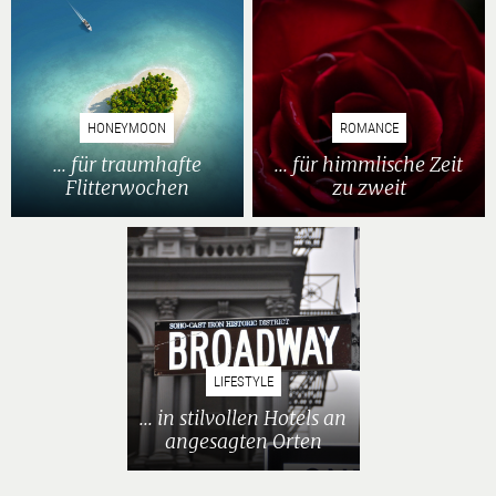
HONEYMOON
ROMANCE
... für traumhafte
... für himmlische Zeit
Flitterwochen
zu zweit
LIFESTYLE
... in stilvollen Hotels an
angesagten Orten