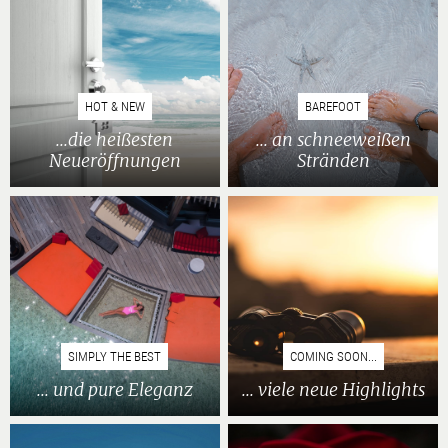
HOT & NEW
BAREFOOT
...die heißesten
... an schneeweißen
Neueröffnungen
Stränden
SIMPLY THE BEST
COMING SOON...
... und pure Eleganz
... viele neue Highlights