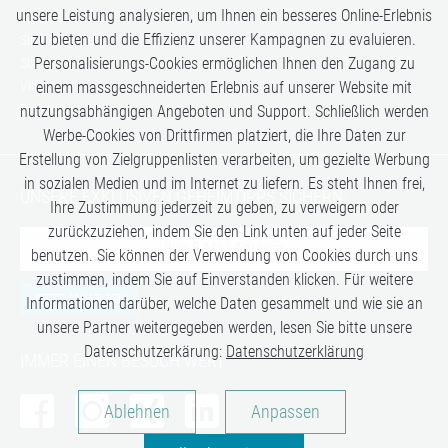
unsere Leistung analysieren, um Ihnen ein besseres Online-Erlebnis
Safari-Erlebnisse
zu bieten und die Effizienz unserer Kampagnen zu evaluieren.
Simply the Best
Personalisierungs-Cookies ermöglichen Ihnen den Zugang zu
Six Senses
einem massgeschneiderten Erlebnis auf unserer Website mit
Villen
Zugreisen
nutzungsabhängigen Angeboten und Support. Schließlich werden
Werbe-Cookies von Drittfirmen platziert, die Ihre Daten zur
Erstellung von Zielgruppenlisten verarbeiten, um gezielte Werbung
in sozialen Medien und im Internet zu liefern. Es steht Ihnen frei,
UNSERE EXKLUSIVEN GEHEIMTIPPS SICHERN:
Ihre Zustimmung jederzeit zu geben, zu verweigern oder
zurückzuziehen, indem Sie den Link unten auf jeder Seite
benutzen. Sie können der Verwendung von Cookies durch uns
zustimmen, indem Sie auf Einverstanden klicken. Für weitere
JETZT ANMELDEN
Informationen darüber, welche Daten gesammelt und wie sie an
unsere Partner weitergegeben werden, lesen Sie bitte unsere
Datenschutzerkärung:
Datenschutzerklärung
IMMER EINEN BESUCH WERT:
Analysen
Ablehnen
Anpassen
Personalisierung