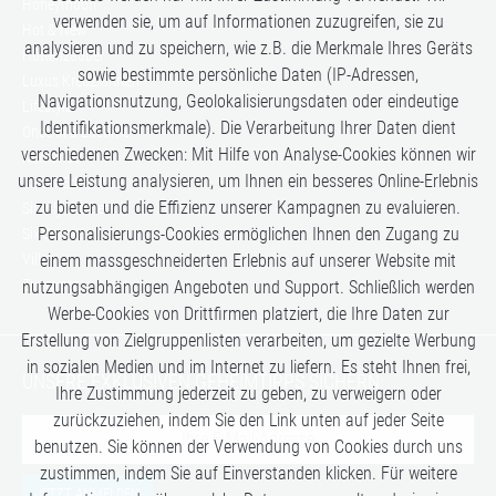
Honeymoon
verwenden sie, um auf Informationen zuzugreifen, sie zu
Hot & New
analysieren und zu speichern, wie z.B. die Merkmale Ihres Geräts
Hüttenzauber
sowie bestimmte persönliche Daten (IP-Adressen,
Luxus Kreuzfahrten
Navigationsnutzung, Geolokalisierungsdaten oder eindeutige
Lifestyle
Identifikationsmerkmale). Die Verarbeitung Ihrer Daten dient
Once in a Lifetime
verschiedenen Zwecken: Mit Hilfe von Analyse-Cookies können wir
Romance
unsere Leistung analysieren, um Ihnen ein besseres Online-Erlebnis
Safari-Erlebnisse
zu bieten und die Effizienz unserer Kampagnen zu evaluieren.
Simply the Best
Personalisierungs-Cookies ermöglichen Ihnen den Zugang zu
Six Senses
Villen
einem massgeschneiderten Erlebnis auf unserer Website mit
Zugreisen
nutzungsabhängigen Angeboten und Support. Schließlich werden
Werbe-Cookies von Drittfirmen platziert, die Ihre Daten zur
Erstellung von Zielgruppenlisten verarbeiten, um gezielte Werbung
in sozialen Medien und im Internet zu liefern. Es steht Ihnen frei,
UNSERE EXKLUSIVEN GEHEIMTIPPS SICHERN:
Ihre Zustimmung jederzeit zu geben, zu verweigern oder
zurückzuziehen, indem Sie den Link unten auf jeder Seite
benutzen. Sie können der Verwendung von Cookies durch uns
zustimmen, indem Sie auf Einverstanden klicken. Für weitere
JETZT ANMELDEN