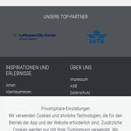
UNSERE TOP-PARTNER
INSPIRATIONEN UND
ÜBER UNS
ERLEBNISSE
Impressum
Aman
AGB
Abenteuerreisen
Datenschutz
Barefoot
Kontaktformular
Coming soon...
nova reisen
Privatsphäre-Einstellungen
Digital Detox Urlaub
Anfahrt
Wir verwenden Cookies und ähnliche Technologien, die für den
Gourmet-Momente
Betrieb der App und der Website erforderlich sind. Zusätzliche
Luxus Familienurlaub
Cookies werden nur mit Ihrer Zustimmung verwendet. Wir