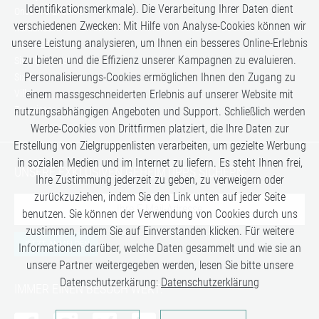
Identifikationsmerkmale). Die Verarbeitung Ihrer Daten dient
Once in a Lifetime
verschiedenen Zwecken: Mit Hilfe von Analyse-Cookies können wir
Romance
unsere Leistung analysieren, um Ihnen ein besseres Online-Erlebnis
Safari-Erlebnisse
zu bieten und die Effizienz unserer Kampagnen zu evaluieren.
Simply the Best
Personalisierungs-Cookies ermöglichen Ihnen den Zugang zu
Six Senses
Villen
einem massgeschneiderten Erlebnis auf unserer Website mit
Zugreisen
nutzungsabhängigen Angeboten und Support. Schließlich werden
Werbe-Cookies von Drittfirmen platziert, die Ihre Daten zur
Erstellung von Zielgruppenlisten verarbeiten, um gezielte Werbung
in sozialen Medien und im Internet zu liefern. Es steht Ihnen frei,
UNSERE EXKLUSIVEN GEHEIMTIPPS SICHERN:
Ihre Zustimmung jederzeit zu geben, zu verweigern oder
zurückzuziehen, indem Sie den Link unten auf jeder Seite
benutzen. Sie können der Verwendung von Cookies durch uns
zustimmen, indem Sie auf Einverstanden klicken. Für weitere
JETZT ANMELDEN
Informationen darüber, welche Daten gesammelt und wie sie an
unsere Partner weitergegeben werden, lesen Sie bitte unsere
Datenschutzerkärung:
Datenschutzerklärung
IMMER EINEN BESUCH WERT:
Analysen