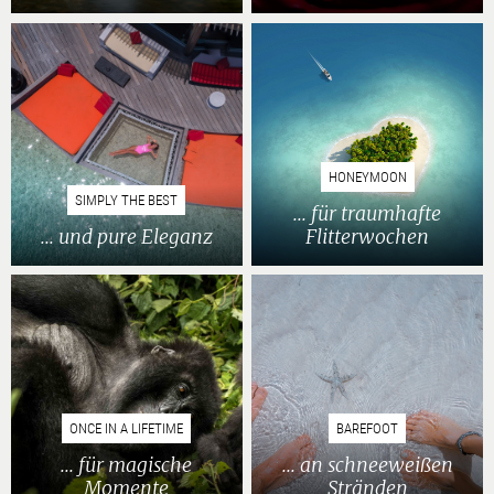
HONEYMOON
SIMPLY THE BEST
... für traumhafte
... und pure Eleganz
Flitterwochen
ONCE IN A LIFETIME
BAREFOOT
... für magische
... an schneeweißen
Momente
Stränden