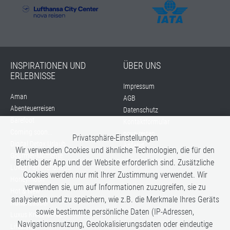
INSPIRATIONEN UND
ÜBER UNS
ERLEBNISSE
Impressum
Aman
AGB
Abenteuerreisen
Datenschutz
Barefoot
Kontaktformular
Coming soon...
nova reisen
Privatsphäre-Einstellungen
Digital Detox Urlaub
Anfahrt
Wir verwenden Cookies und ähnliche Technologien, die für den
Gourmet-Momente
Betrieb der App und der Website erforderlich sind. Zusätzliche
Luxus Familienurlaub
Cookies werden nur mit Ihrer Zustimmung verwendet. Wir
Honeymoon
verwenden sie, um auf Informationen zuzugreifen, sie zu
Hot & New
analysieren und zu speichern, wie z.B. die Merkmale Ihres Geräts
Hüttenzauber
sowie bestimmte persönliche Daten (IP-Adressen,
Luxus Kreuzfahrten
Navigationsnutzung, Geolokalisierungsdaten oder eindeutige
Lifestyle