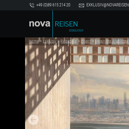
+49 (0)89 615 214 20
EXKLUSIV@NOVAREISEN
>
>
>
>
Home
Exklusiv
Reiseziele
Orient
Vereinigte Arabische