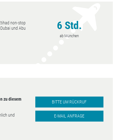
6 Std.
Etihad non-stop
Abu Dhabi
 Dubai und Abu
anuar - April,
ab München
mber - Dezember
n zu diesem
BITTE UM RÜCKRUF
nlich und
E-MAIL ANFRAGE