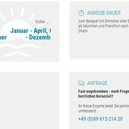
ANREISE-DAUER
zum Beispiel mit Emirates oder 
Dubai
Ras Al Khaimah
ab München und Frankfurt nach
ar - April, Oktober
Januar - April, Oktober
J
Dhabi
- Dezember
- Dezember
Nove
ANFRAGE
Fast angekommen - noch Frage
herrlichen Reiseziel?
Ihr Reise-Experte berät Sie persö
umfassend.
+49 (0)89 615 214 20