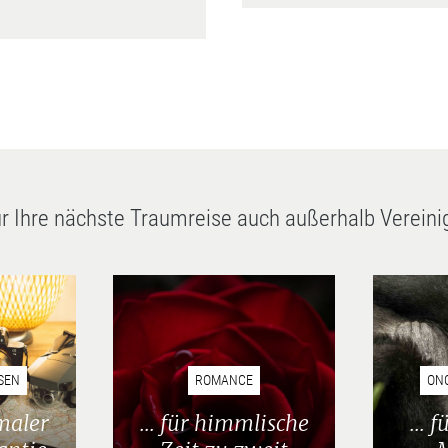
für Ihre nächste Traumreise auch außerhalb Vereini
SEN
ROMANCE
ONC
maler
... für himmlische
... 