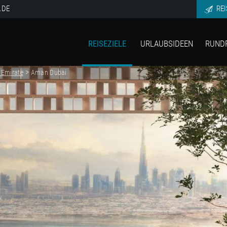
.DE
REI
REISEZIELE
URLAUBSIDEEN
RUND
>
 Emirate
Aman Dubai