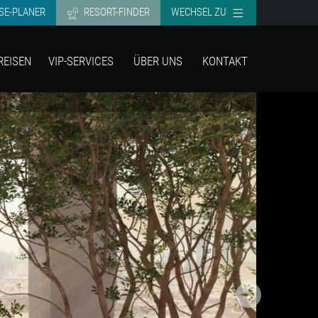
SE-PLANER
RESORT-FINDER
WECHSEL ZU
REISEN
VIP-SERVICES
ÜBER UNS
KONTAKT