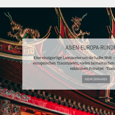
ASIEN-EUROPA-RUND
Eine einzigartige Luxusreise um die halbe Welt 
europäischen Traumzielen, vielen fantastisch
exklusiven Privatjet-Trans
MEHR ERFAHREN