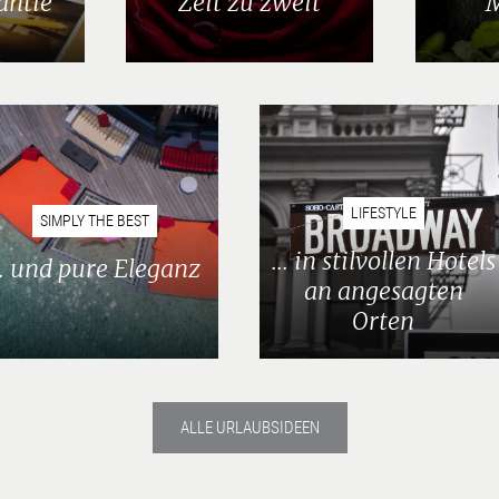
antie
Zeit zu zweit
LIFESTYLE
SIMPLY THE BEST
... in stilvollen Hotels
.. und pure Eleganz
an angesagten
Orten
ALLE URLAUBSIDEEN