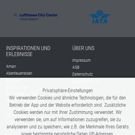
INSPIRATIONEN UND
ÜBER UNS
ERLEBNISSE
Impressum
Aman
AGB
Abenteuerreisen
Datenschutz
Barefoot
Kontaktformular
Coming soon...
nova reisen
Privatsphäre-Einstellungen
Digital Detox Urlaub
Anfahrt
Wir verwenden Cookies und ähnliche Technologien, die für den
Gourmet-Momente
Betrieb der App und der Website erforderlich sind. Zusätzliche
Luxus Familienurlaub
Cookies werden nur mit Ihrer Zustimmung verwendet. Wir
Honeymoon
verwenden sie, um auf Informationen zuzugreifen, sie zu
Hot & New
analysieren und zu speichern, wie z.B. die Merkmale Ihres Geräts
Hüttenzauber
sowie bestimmte persönliche Daten (IP-Adressen,