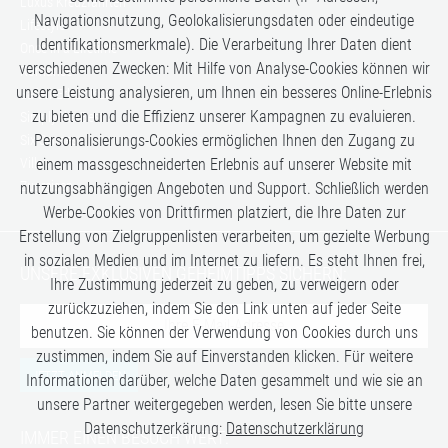
Luxus Kreuzfahrten
Navigationsnutzung, Geolokalisierungsdaten oder eindeutige
Lifestyle
Identifikationsmerkmale). Die Verarbeitung Ihrer Daten dient
Once in a Lifetime
verschiedenen Zwecken: Mit Hilfe von Analyse-Cookies können wir
Romance
unsere Leistung analysieren, um Ihnen ein besseres Online-Erlebnis
Safari-Erlebnisse
zu bieten und die Effizienz unserer Kampagnen zu evaluieren.
Simply the Best
Personalisierungs-Cookies ermöglichen Ihnen den Zugang zu
Six Senses
einem massgeschneiderten Erlebnis auf unserer Website mit
Villen
Zugreisen
nutzungsabhängigen Angeboten und Support. Schließlich werden
Werbe-Cookies von Drittfirmen platziert, die Ihre Daten zur
Erstellung von Zielgruppenlisten verarbeiten, um gezielte Werbung
in sozialen Medien und im Internet zu liefern. Es steht Ihnen frei,
UNSERE EXKLUSIVEN GEHEIMTIPPS SICHERN:
Ihre Zustimmung jederzeit zu geben, zu verweigern oder
zurückzuziehen, indem Sie den Link unten auf jeder Seite
benutzen. Sie können der Verwendung von Cookies durch uns
zustimmen, indem Sie auf Einverstanden klicken. Für weitere
JETZT ANMELDEN
Informationen darüber, welche Daten gesammelt und wie sie an
unsere Partner weitergegeben werden, lesen Sie bitte unsere
Datenschutzerkärung:
Datenschutzerklärung
IMMER EINEN BESUCH WERT: