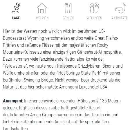
LAGE
WOHNEN
GENUSS
WELLNESS
AKTIVITÄTEN
Hier ist der Westen noch wirklich wild: Im berühmten US-
Bundesstaat Wyoming verschmelzen endlos weite Great Plains-
Prärien und reißende Flüsse mit der majestätischen Rocky
Mountains-Kulisse zu einer einzigartigen Gänsehaut-Atmosphäre.
Dazu kommen viele faszinierende Nationalparks wie der
"Yellowstone", wo heute noch freilebende Grizzlybären, Bisons und
Wölfe umherstreifen oder der "Hot Springs State Park" mit seiner
berühmten Swinging Bridge. Nicht weniger beeindruckend als die
Natur ist das hier beheimatete Amangani Luxushotel USA
Amangani
: In einer schwindelerregenden Höhe von 2.135 Metern
gelegen, fügt sich dieses zauberhaft gestaltete Resort
der bekannten
Aman Gruppe
harmonisch in das Terrain ein und
bietet eine atemberaubende Aussicht auf die spektakulären
Landschaften.