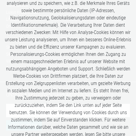
analysieren und zu speichern, wie z.B. die Merkmale Ihres Geräts
Hüttenzauber
sowie bestimmte persönliche Daten (IP-Adressen,
Luxus Kreuzfahrten
Navigationsnutzung, Geolokalisierungsdaten oder eindeutige
Lifestyle
Identifikationsmerkmale). Die Verarbeitung Ihrer Daten dient
Once in a Lifetime
verschiedenen Zwecken: Mit Hilfe von Analyse-Cookies können wir
Romance
unsere Leistung analysieren, um Ihnen ein besseres Online-Erlebnis
Safari-Erlebnisse
zu bieten und die Effizienz unserer Kampagnen zu evaluieren.
Simply the Best
Personalisierungs-Cookies ermöglichen Ihnen den Zugang zu
Six Senses
Villen
einem massgeschneiderten Erlebnis auf unserer Website mit
Zugreisen
nutzungsabhängigen Angeboten und Support. Schließlich werden
Werbe-Cookies von Drittfirmen platziert, die Ihre Daten zur
Erstellung von Zielgruppenlisten verarbeiten, um gezielte Werbung
in sozialen Medien und im Internet zu liefern. Es steht Ihnen frei,
UNSERE EXKLUSIVEN GEHEIMTIPPS SICHERN:
Ihre Zustimmung jederzeit zu geben, zu verweigern oder
zurückzuziehen, indem Sie den Link unten auf jeder Seite
benutzen. Sie können der Verwendung von Cookies durch uns
zustimmen, indem Sie auf Einverstanden klicken. Für weitere
JETZT ANMELDEN
Informationen darüber, welche Daten gesammelt und wie sie an
unsere Partner weitergegeben werden, lesen Sie bitte unsere