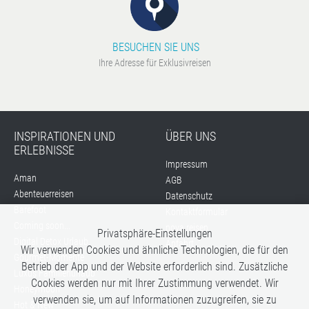
BESUCHEN SIE UNS
Ihre Adresse für Exklusivreisen
INSPIRATIONEN UND
ÜBER UNS
ERLEBNISSE
Impressum
Aman
AGB
Abenteuerreisen
Datenschutz
Barefoot
Kontaktformular
Coming soon...
nova reisen
Privatsphäre-Einstellungen
Digital Detox Urlaub
Anfahrt
Wir verwenden Cookies und ähnliche Technologien, die für den
Gourmet-Momente
Betrieb der App und der Website erforderlich sind. Zusätzliche
Luxus Familienurlaub
Cookies werden nur mit Ihrer Zustimmung verwendet. Wir
Honeymoon
verwenden sie, um auf Informationen zuzugreifen, sie zu
Hot & New