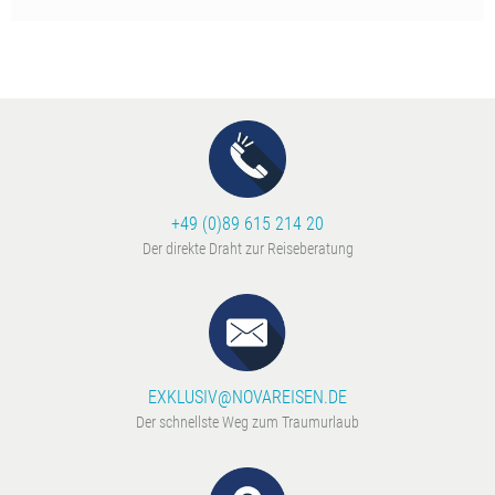
von Anfang an freundlich, kompetent und mi
Engagement beraten haben - wir hatten imm
Gefühl, dass unsere Wünsche im Mittelpunkt 
Dadurch konnten wir unsere Reise vollko
entspannt genießen. Dank Nova Reisen hab
unvergessliche Erlebnisse in New York gesam
würden jederzeit wieder dort buchen. Abso
Empfehlung!
+49 (0)89 615 214 20
Der direkte Draht zur Reiseberatung
EXKLUSIV@NOVAREISEN.DE
Der schnellste Weg zum Traumurlaub