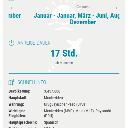
Carmelo
r
Januar - Januar, März - Juni, August -
Dezember
ANREISE-DAUER
17 Std.
ab München
SCHNELLINFO
Bevölkerung:
3.457.000
Hauptstadt:
Montevideo
Währung:
Uruguayischer Peso (UYU)
Wichtigste
Montevideo (MVD), Melo (MLZ), Paysandú
Flughäfen:
(PDU)
Hauptsprache(n):
Spanisch