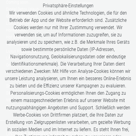
Coming soon...
nova reisen
Privatsphäre-Einstellungen
Digital Detox Urlaub
Anfahrt
Wir verwenden Cookies und ähnliche Technologien, die für den
Gourmet-Momente
Betrieb der App und der Website erforderlich sind. Zusätzliche
Luxus Familienurlaub
Cookies werden nur mit Ihrer Zustimmung verwendet. Wir
Honeymoon
verwenden sie, um auf Informationen zuzugreifen, sie zu
Hot & New
analysieren und zu speichern, wie z.B. die Merkmale Ihres Geräts
Hüttenzauber
sowie bestimmte persönliche Daten (IP-Adressen,
Luxus Kreuzfahrten
Navigationsnutzung, Geolokalisierungsdaten oder eindeutige
Lifestyle
Identifikationsmerkmale). Die Verarbeitung Ihrer Daten dient
Once in a Lifetime
verschiedenen Zwecken: Mit Hilfe von Analyse-Cookies können wir
Romance
unsere Leistung analysieren, um Ihnen ein besseres Online-Erlebnis
Safari-Erlebnisse
zu bieten und die Effizienz unserer Kampagnen zu evaluieren.
Simply the Best
Personalisierungs-Cookies ermöglichen Ihnen den Zugang zu
Six Senses
Villen
einem massgeschneiderten Erlebnis auf unserer Website mit
Zugreisen
nutzungsabhängigen Angeboten und Support. Schließlich werden
Werbe-Cookies von Drittfirmen platziert, die Ihre Daten zur
Erstellung von Zielgruppenlisten verarbeiten, um gezielte Werbung
in sozialen Medien und im Internet zu liefern. Es steht Ihnen frei,
UNSERE EXKLUSIVEN GEHEIMTIPPS SICHERN: