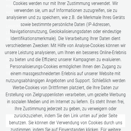
Cookies werden nur mit Ihrer Zustimmung verwendet. Wir
Honeymoon
verwenden sie, um auf Informationen zuzugreifen, sie zu
Hot & New
analysieren und zu speichern, wie z.B. die Merkmale Ihres Geräts
Hüttenzauber
sowie bestimmte persönliche Daten (IP-Adressen,
Luxus Kreuzfahrten
Navigationsnutzung, Geolokalisierungsdaten oder eindeutige
Lifestyle
Identifikationsmerkmale). Die Verarbeitung Ihrer Daten dient
Once in a Lifetime
verschiedenen Zwecken: Mit Hilfe von Analyse-Cookies können wir
Romance
unsere Leistung analysieren, um Ihnen ein besseres Online-Erlebnis
Safari-Erlebnisse
zu bieten und die Effizienz unserer Kampagnen zu evaluieren.
Simply the Best
Personalisierungs-Cookies ermöglichen Ihnen den Zugang zu
Six Senses
Villen
einem massgeschneiderten Erlebnis auf unserer Website mit
Zugreisen
nutzungsabhängigen Angeboten und Support. Schließlich werden
Werbe-Cookies von Drittfirmen platziert, die Ihre Daten zur
Erstellung von Zielgruppenlisten verarbeiten, um gezielte Werbung
in sozialen Medien und im Internet zu liefern. Es steht Ihnen frei,
UNSERE EXKLUSIVEN GEHEIMTIPPS SICHERN:
Ihre Zustimmung jederzeit zu geben, zu verweigern oder
zurückzuziehen, indem Sie den Link unten auf jeder Seite
benutzen. Sie können der Verwendung von Cookies durch uns
zustimmen, indem Sie auf Einverstanden klicken. Für weitere