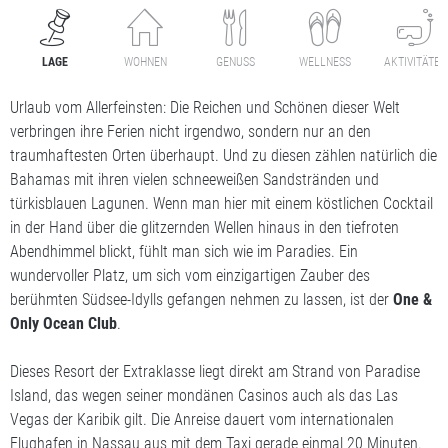
LAGE
WOHNEN
GENUSS
WELLNESS
AKTIVITÄTEN
Urlaub vom Allerfeinsten: Die Reichen und Schönen dieser Welt
verbringen ihre Ferien nicht irgendwo, sondern nur an den
traumhaftesten Orten überhaupt. Und zu diesen zählen natürlich die
Bahamas mit ihren vielen schneeweißen Sandstränden und
türkisblauen Lagunen. Wenn man hier mit einem köstlichen Cocktail
in der Hand über die glitzernden Wellen hinaus in den tiefroten
Abendhimmel blickt, fühlt man sich wie im Paradies. Ein
wundervoller Platz, um sich vom einzigartigen Zauber des
berühmten Südsee-Idylls gefangen nehmen zu lassen, ist der
One &
Only Ocean Club
.
Dieses Resort der Extraklasse liegt direkt am Strand von Paradise
Island, das wegen seiner mondänen Casinos auch als das Las
Vegas der Karibik gilt. Die Anreise dauert vom internationalen
Flughafen in Nassau aus mit dem Taxi gerade einmal 20 Minuten.