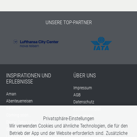
UNSERE TOP-PARTNER
INSPIRATIONEN UND
ÜBER UNS
ERLEBNISSE
Impressum
Aman
AGB
Abenteuerreisen
Datenschutz
Barefoot
Kontaktformular
Coming soon...
nova reisen
Privatsphäre-Einstellungen
Digital Detox Urlaub
Anfahrt
Wir verwenden Cookies und ähnliche Technologien, die für den
Gourmet-Momente
Betrieb der App und der Website erforderlich sind. Zusätzliche
Luxus Familienurlaub