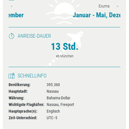
Exuma
Januar - Mai, Dezember
ANREISE-DAUER
13 Std.
ab München
SCHNELLINFO
Bevölkerung:
395.360
Hauptstadt:
Nassau
Währung:
Bahama-Dollar
Wichtigste Flughäfen:
Nassau, Freeport
Hauptsprache(n):
Englisch
Zeit-Unterschied:
UTC−5