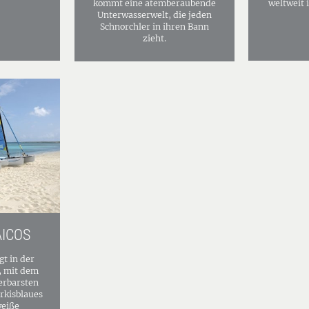
kommt eine atemberaubende
weltweit 
Unterwasserwelt, die jeden
Schnorchler in ihren Bann
zieht.
AICOS
gt in der
, mit dem
erbarsten
ürkisblaues
weiße