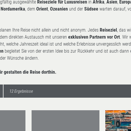
rgfältig ausgewählte
Reiseziele für Luxusreisen
in
Afrika
,
Asien
,
Europ
,
Nordamerika
, dem
Orient
,
Ozeanien
und der
Südsee
warten darauf, v
planen Ihre Reise nicht allein und nicht anonym. Jedes
Reiseziel
, das w
 dem direkten Austausch mit unseren
exklusiven Partnern vor Ort
. Wir 
icht, welche Jahreszeit ideal ist und welche Erlebnisse unvergesslich werd
en
begleitet Sie von der ersten Idee bis zur Rückkehr und ist auch dann 
oder Wünsche ändern.
r gestalten die Reise dorthin.
12 Ergebnisse