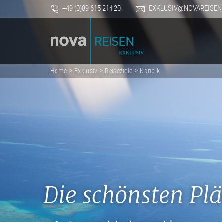
+49 (0)89 615 214 20
EXKLUSIV@NOVAREISEN
>
>
>
Home
Exklusiv
Reiseziele
Karibik