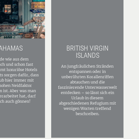
AHAMAS
BRITISH VIRGIN
ISLANDS
de wie aus dem
uch und schon fast
An jungfräulichen Stränden
mt luxuriöse Hotels
entspannen oder in
ts sorgen dafür, dass
unberührten Korallenriffen
ub hier immer mit
abtauchen und die
hohen Neidfaktor
faszinierende Unterwasserwelt
 ist. Aber was man
entdecken – so lässt sich ein
erarbeitet hat, darf
Urlaub in diesem
ch auch gönnen!
abgeschiedenen Refugium mit
wenigen Worten treffend
beschreiben.