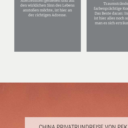
Allerfeinsten genießen und auf
Traumstrände
den wirklichen Sinn des Lebens
farbenprächtige Kor
anstoßen möchte, ist hier an
Das Beste daran: I
der richtigen Adresse.
ist hier alles noch s
man es sich erträ
CHINA PRIVATRUNDREISE VON PEK