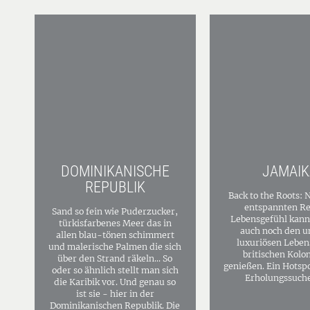
DOMINIKANISCHE
JAMAIK
REPUBLIK
Back to the Roots:
entspannten R
Sand so fein wie Puderzucker,
Lebensgefühl kann
türkisfarbenes Meer das in
auch noch den u
allen blau-tönen schimmert
luxuriösen Lebens
und malerische Palmen die sich
britischen Kolon
über den Strand räkeln... So
genießen. Ein Hotspo
oder so ähnlich stellt man sich
Erholungssuch
die Karibik vor. Und genau so
ist sie - hier in der
Dominikanischen Republik. Die