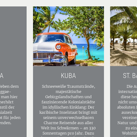
A
KUBA
ST. 
 Neben dem
Schneeweiße Traumstrände,
Die A
eggae-
majestätische
internati
 man hier
Gebirgslandschaften und
diese he
nerhört
faszinierende Kolonialstädte
nicht ums
stil der
im idyllischen Einklang: Der
absoluten 
ialzeit
karibische Inselstaat bringt mit
auserkor
t für jeden
seinem unverwechselbaren
vereine
enden.
Charme Reisende aus aller
Natur und 
Welt ins Schwärmen – an 330
zu ein
Sonnentagen pro Jahr. Dazu
Wohlfüh