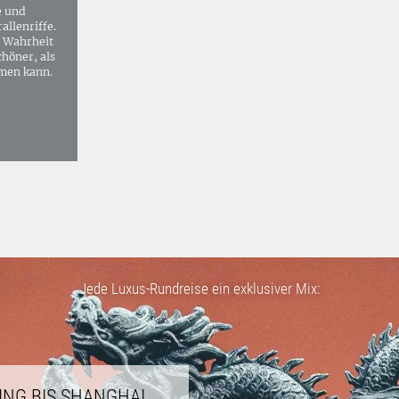
 und
allenriffe.
n Wahrheit
chöner, als
umen kann.
Jede Luxus-Rundreise ein exklusiver Mix:
ING BIS SHANGHAI