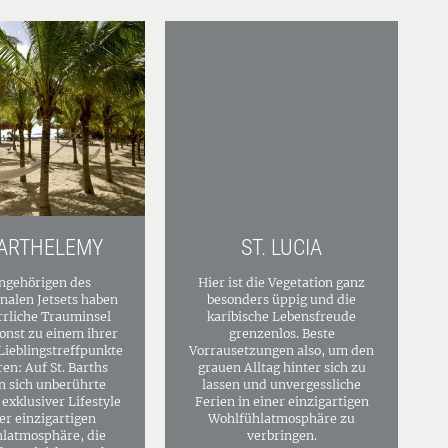
BARTHELEMY
ST. LUCIA
ngehörigen des
Hier ist die Vegetation ganz
onalen Jetsets haben
besonders üppig und die
rrliche Trauminsel
karibische Lebensfreude
onst zu einem ihrer
grenzenlos. Beste
Lieblingstreffpunkte
Vorrausetzungen also, um den
en: Auf St. Barths
grauen Alltag hinter sich zu
n sich unberührte
lassen und unvergessliche
exklusiver Lifestyle
Ferien in einer einzigartigen
er einzigartigen
Wohlfühlatmosphäre zu
latmosphäre, die
verbringen.