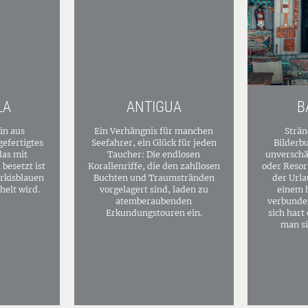
LA
ANTIGUA
B
ein aus
Ein Verhängnis für manchen
Strän
gefertigtes
Seefahrer, ein Glück für jeden
Bilderb
das mit
Taucher: Die endlosen
unverschä
besetzt ist
Korallenriffe, die den zahllosen
oder Resor
rkisblauen
Buchten und Traumstränden
der Urla
elt wird.
vorgelagert sind, laden zu
einem 
atemberaubenden
verbunden
Erkundungstouren ein.
sich hart 
man si