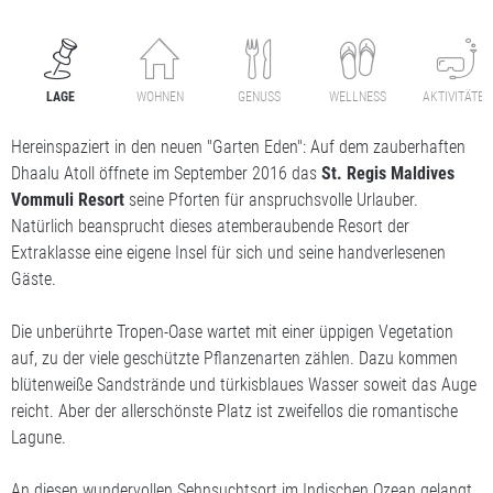
LAGE
WOHNEN
GENUSS
WELLNESS
AKTIVITÄTEN
Hereinspaziert in den neuen "Garten Eden": Auf dem zauberhaften
Dhaalu Atoll öffnete im September 2016 das
St. Regis Maldives
Vommuli Resort
seine Pforten für anspruchsvolle Urlauber.
Natürlich beansprucht dieses atemberaubende Resort der
Extraklasse eine eigene Insel für sich und seine handverlesenen
Gäste.
Die unberührte Tropen-Oase wartet mit einer üppigen Vegetation
auf, zu der viele geschützte Pflanzenarten zählen. Dazu kommen
blütenweiße Sandstrände und türkisblaues Wasser soweit das Auge
reicht. Aber der allerschönste Platz ist zweifellos die romantische
Lagune.
An diesen wundervollen Sehnsuchtsort im Indischen Ozean gelangt