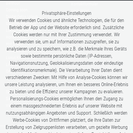
Barefoot
Kontaktformular
Coming soon...
nova reisen
Privatsphäre-Einstellungen
Digital Detox Urlaub
Anfahrt
Wir verwenden Cookies und ähnliche Technologien, die für den
Gourmet-Momente
Betrieb der App und der Website erforderlich sind. Zusätzliche
Luxus Familienurlaub
Cookies werden nur mit Ihrer Zustimmung verwendet. Wir
Honeymoon
verwenden sie, um auf Informationen zuzugreifen, sie zu
Hot & New
analysieren und zu speichern, wie z.B. die Merkmale Ihres Geräts
Hüttenzauber
sowie bestimmte persönliche Daten (IP-Adressen,
Luxus Kreuzfahrten
Navigationsnutzung, Geolokalisierungsdaten oder eindeutige
Lifestyle
Identifikationsmerkmale). Die Verarbeitung Ihrer Daten dient
Once in a Lifetime
verschiedenen Zwecken: Mit Hilfe von Analyse-Cookies können wir
Romance
unsere Leistung analysieren, um Ihnen ein besseres Online-Erlebnis
Safari-Erlebnisse
zu bieten und die Effizienz unserer Kampagnen zu evaluieren.
Simply the Best
Personalisierungs-Cookies ermöglichen Ihnen den Zugang zu
Six Senses
Villen
einem massgeschneiderten Erlebnis auf unserer Website mit
Zugreisen
nutzungsabhängigen Angeboten und Support. Schließlich werden
Werbe-Cookies von Drittfirmen platziert, die Ihre Daten zur
Erstellung von Zielgruppenlisten verarbeiten, um gezielte Werbung