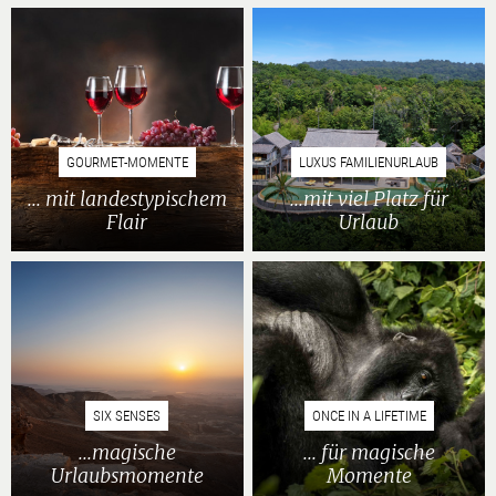
GOURMET-MOMENTE
LUXUS FAMILIENURLAUB
... mit landestypischem
...mit viel Platz für
Flair
Urlaub
SIX SENSES
ONCE IN A LIFETIME
...magische
... für magische
Urlaubsmomente
Momente