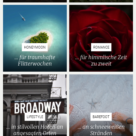
HONEYMOON
ROMANCE
... für traumhafte
... für himmlische Zeit
Flitterwochen
zu zweit
LIFESTYLE
BAREFOOT
... in stilvollen Hotels an
... an schneeweißen
angesagten Orten
Stränden