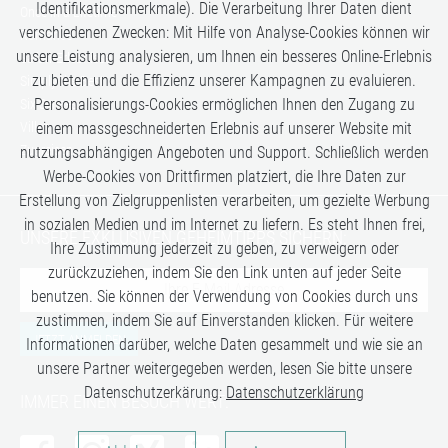
Identifikationsmerkmale). Die Verarbeitung Ihrer Daten dient
Once in a Lifetime
verschiedenen Zwecken: Mit Hilfe von Analyse-Cookies können wir
Romance
unsere Leistung analysieren, um Ihnen ein besseres Online-Erlebnis
Safari-Erlebnisse
zu bieten und die Effizienz unserer Kampagnen zu evaluieren.
Simply the Best
Personalisierungs-Cookies ermöglichen Ihnen den Zugang zu
Six Senses
einem massgeschneiderten Erlebnis auf unserer Website mit
Villen
Zugreisen
nutzungsabhängigen Angeboten und Support. Schließlich werden
Werbe-Cookies von Drittfirmen platziert, die Ihre Daten zur
Erstellung von Zielgruppenlisten verarbeiten, um gezielte Werbung
in sozialen Medien und im Internet zu liefern. Es steht Ihnen frei,
UNSERE EXKLUSIVEN GEHEIMTIPPS SICHERN:
Ihre Zustimmung jederzeit zu geben, zu verweigern oder
zurückzuziehen, indem Sie den Link unten auf jeder Seite
benutzen. Sie können der Verwendung von Cookies durch uns
zustimmen, indem Sie auf Einverstanden klicken. Für weitere
JETZT ANMELDEN
Informationen darüber, welche Daten gesammelt und wie sie an
unsere Partner weitergegeben werden, lesen Sie bitte unsere
Datenschutzerkärung:
Datenschutzerklärung
IMMER EINEN BESUCH WERT:
Analysen