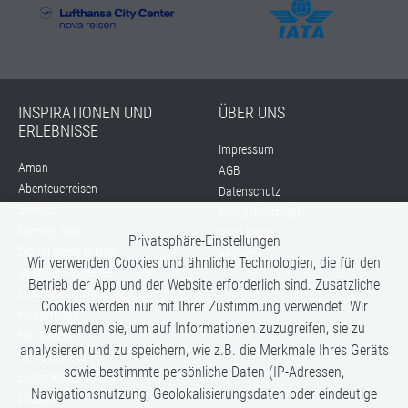
INSPIRATIONEN UND
ÜBER UNS
ERLEBNISSE
Impressum
Aman
AGB
Abenteuerreisen
Datenschutz
Barefoot
Kontaktformular
Coming soon...
nova reisen
Privatsphäre-Einstellungen
Digital Detox Urlaub
Anfahrt
Wir verwenden Cookies und ähnliche Technologien, die für den
Gourmet-Momente
Betrieb der App und der Website erforderlich sind. Zusätzliche
Luxus Familienurlaub
Cookies werden nur mit Ihrer Zustimmung verwendet. Wir
Honeymoon
verwenden sie, um auf Informationen zuzugreifen, sie zu
Hot & New
analysieren und zu speichern, wie z.B. die Merkmale Ihres Geräts
Hüttenzauber
sowie bestimmte persönliche Daten (IP-Adressen,
Luxus Kreuzfahrten
Navigationsnutzung, Geolokalisierungsdaten oder eindeutige
Lifestyle