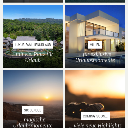
LUXUS FAMILIENURLAUB
VILLEN
...mit viel Platz für
...für exklusive
Urlaub
Urlaubsmomente
SIX SENSES
COMING SOON...
...magische
Urlaubsmomente
... viele neue Highlights