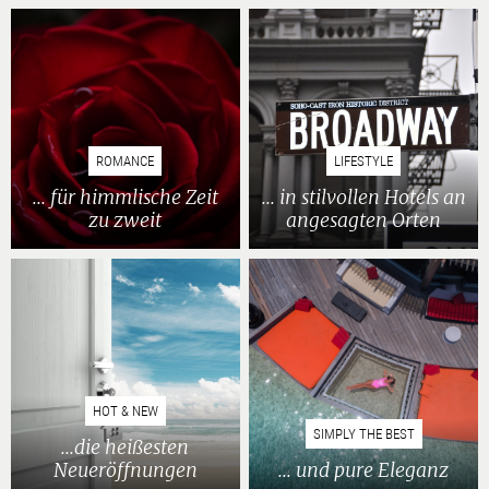
ROMANCE
LIFESTYLE
... für himmlische Zeit
... in stilvollen Hotels an
zu zweit
angesagten Orten
HOT & NEW
SIMPLY THE BEST
...die heißesten
Neueröffnungen
... und pure Eleganz