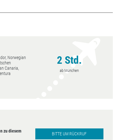
2 Std.
ndor, Norwegian
tschen
an Canaria,
ab München
ventura
n zu diesem
BITTE UM RÜCKRUF