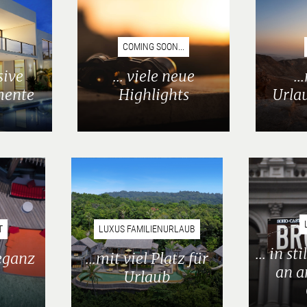
COMING SOON...
sive
... viele neue
.
mente
Highlights
Urla
T
LUXUS FAMILIENURLAUB
... in s
leganz
...mit viel Platz für
an a
Urlaub