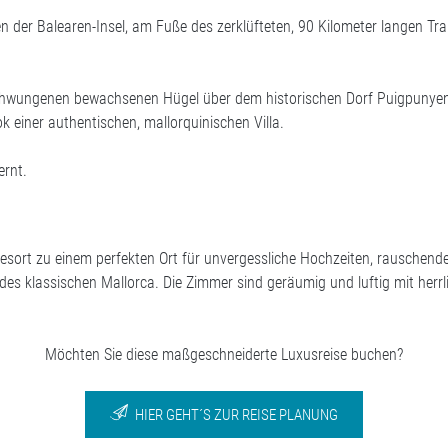
en der Balearen-Insel, am Fuße des zerklüfteten, 90 Kilometer langen 
chwungenen bewachsenen Hügel über dem historischen Dorf Puigpunyent.
 einer authentischen, mallorquinischen Villa.
ernt.
esort zu einem perfekten Ort für unvergessliche Hochzeiten, rauschend
 des klassischen Mallorca. Die Zimmer sind geräumig und luftig mit her
Möchten Sie diese maßgeschneiderte Luxusreise buchen?
HIER GEHT´S ZUR REISE PLANUNG