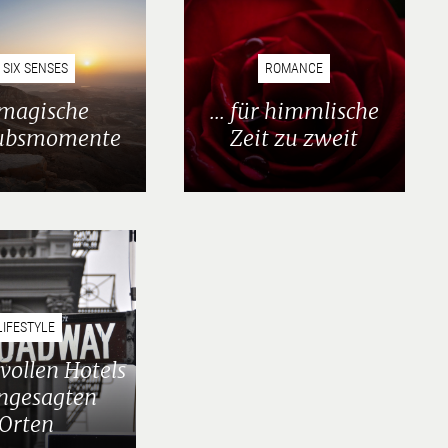
SIX SENSES
ROMANCE
..magische
... für himmlische
ubsmomente
Zeit zu zweit
LIFESTYLE
tilvollen Hotels
ngesagten
Orten