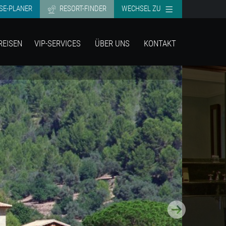
SE-PLANER
RESORT-FINDER
WECHSEL ZU
REISEN
VIP-SERVICES
ÜBER UNS
KONTAKT