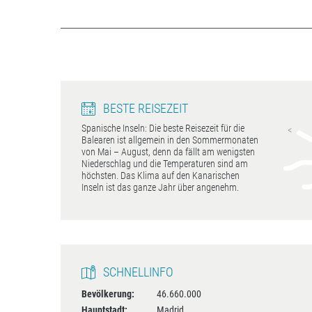
BESTE REISEZEIT
Spanische Inseln: Die beste Reisezeit für die
Balearen
Kanaren
Balearen ist allgemein in den Sommermonaten
Mai - August
April - Oktober
von Mai – August, denn da fällt am wenigsten
Niederschlag und die Temperaturen sind am
höchsten. Das Klima auf den Kanarischen
Inseln ist das ganze Jahr über angenehm.
SCHNELLINFO
Bevölkerung:
46.660.000
Hauptstadt:
Madrid