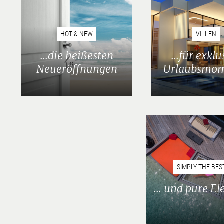
HOT & NEW
VILLEN
...die heißesten
...für exklu
Neueröffnungen
Urlaubsmo
SIMPLY THE BES
... und pure E