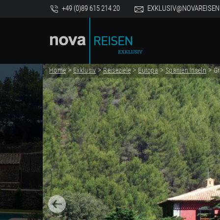
+49 (0)89 615 214 20
EXKLUSIV@NOVAREISEN
>
>
>
>
>
Home
Exklusiv
Reiseziele
Europa
Spanien Inseln
Gr