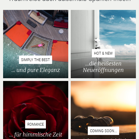
HOT & NEW
SIMPLY THE BEST
...die heißesten
... und pure Eleganz
Neueröffnungen
ROMANCE
COMING SOON...
... für himmlische Zeit