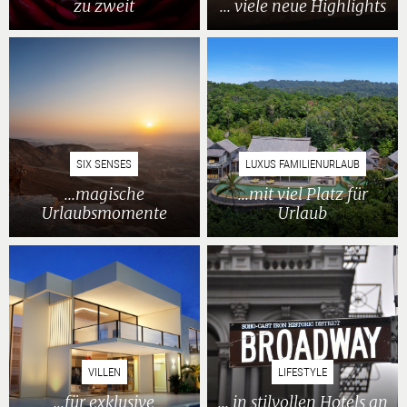
zu zweit
... viele neue Highlights
SIX SENSES
LUXUS FAMILIENURLAUB
...magische
...mit viel Platz für
Urlaubsmomente
Urlaub
VILLEN
LIFESTYLE
...für exklusive
... in stilvollen Hotels an