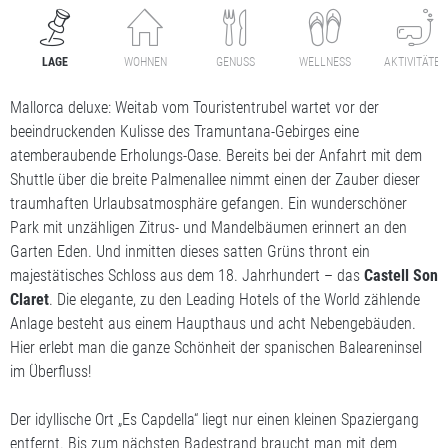
LAGE
WOHNEN
GENUSS
WELLNESS
AKTIVITÄTEN
Mallorca deluxe: Weitab vom Touristentrubel wartet vor der
beeindruckenden Kulisse des Tramuntana-Gebirges eine
atemberaubende Erholungs-Oase. Bereits bei der Anfahrt mit dem
Shuttle über die breite Palmenallee nimmt einen der Zauber dieser
traumhaften Urlaubsatmosphäre gefangen. Ein wunderschöner
Park mit unzähligen Zitrus- und Mandelbäumen erinnert an den
Garten Eden. Und inmitten dieses satten Grüns thront ein
majestätisches Schloss aus dem 18. Jahrhundert – das
Castell Son
Claret
. Die elegante, zu den Leading Hotels of the World zählende
Anlage besteht aus einem Haupthaus und acht Nebengebäuden.
Hier erlebt man die ganze Schönheit der spanischen Baleareninsel
im Überfluss!
Der idyllische Ort „Es Capdella“ liegt nur einen kleinen Spaziergang
entfernt. Bis zum nächsten Badestrand braucht man mit dem