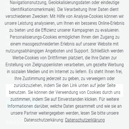
Navigationsnutzung, Geolokalisierungsdaten oder eindeutige
Lifestyle
Identifikationsmerkmale). Die Verarbeitung Ihrer Daten dient
Once in a Lifetime
verschiedenen Zwecken: Mit Hilfe von Analyse-Cookies können wir
Romance
unsere Leistung analysieren, um Ihnen ein besseres Online-Erlebnis
Safari-Erlebnisse
zu bieten und die Effizienz unserer Kampagnen zu evaluieren.
Simply the Best
Personalisierungs-Cookies ermöglichen Ihnen den Zugang zu
Six Senses
einem massgeschneiderten Erlebnis auf unserer Website mit
Villen
Zugreisen
nutzungsabhängigen Angeboten und Support. Schließlich werden
Werbe-Cookies von Drittfirmen platziert, die Ihre Daten zur
Erstellung von Zielgruppenlisten verarbeiten, um gezielte Werbung
in sozialen Medien und im Internet zu liefern. Es steht Ihnen frei,
UNSERE EXKLUSIVEN GEHEIMTIPPS SICHERN:
Ihre Zustimmung jederzeit zu geben, zu verweigern oder
zurückzuziehen, indem Sie den Link unten auf jeder Seite
benutzen. Sie können der Verwendung von Cookies durch uns
zustimmen, indem Sie auf Einverstanden klicken. Für weitere
JETZT ANMELDEN
Informationen darüber, welche Daten gesammelt und wie sie an
unsere Partner weitergegeben werden, lesen Sie bitte unsere
Datenschutzerkärung:
Datenschutzerklärung
IMMER EINEN BESUCH WERT: