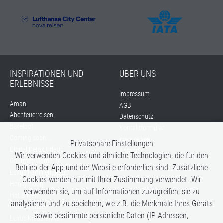
INSPIRATIONEN UND
ÜBER UNS
ERLEBNISSE
Impressum
Aman
AGB
Abenteuerreisen
Datenschutz
Barefoot
Kontaktformular
Coming soon...
nova reisen
Privatsphäre-Einstellungen
Digital Detox Urlaub
Anfahrt
Wir verwenden Cookies und ähnliche Technologien, die für den
Gourmet-Momente
Betrieb der App und der Website erforderlich sind. Zusätzliche
Luxus Familienurlaub
Cookies werden nur mit Ihrer Zustimmung verwendet. Wir
Honeymoon
verwenden sie, um auf Informationen zuzugreifen, sie zu
Hot & New
analysieren und zu speichern, wie z.B. die Merkmale Ihres Geräts
Hüttenzauber
sowie bestimmte persönliche Daten (IP-Adressen,
Luxus Kreuzfahrten