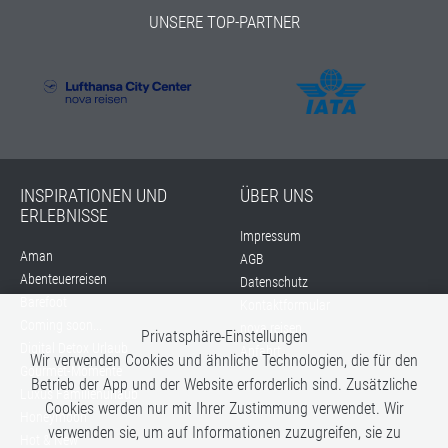
UNSERE TOP-PARTNER
INSPIRATIONEN UND
ÜBER UNS
ERLEBNISSE
Impressum
Aman
AGB
Abenteuerreisen
Datenschutz
Barefoot
Kontaktformular
Coming soon...
nova reisen
Privatsphäre-Einstellungen
Digital Detox Urlaub
Anfahrt
Wir verwenden Cookies und ähnliche Technologien, die für den
Gourmet-Momente
Betrieb der App und der Website erforderlich sind. Zusätzliche
Luxus Familienurlaub
Cookies werden nur mit Ihrer Zustimmung verwendet. Wir
Honeymoon
verwenden sie, um auf Informationen zuzugreifen, sie zu
Hot & New