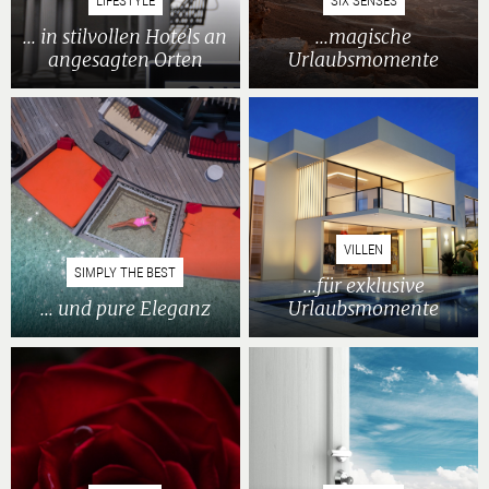
LIFESTYLE
SIX SENSES
... in stilvollen Hotels an
...magische
angesagten Orten
Urlaubsmomente
VILLEN
SIMPLY THE BEST
...für exklusive
... und pure Eleganz
Urlaubsmomente