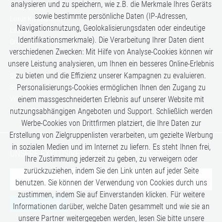
analysieren und zu speichern, wie z.B. die Merkmale Ihres Geräts
Hüttenzauber
sowie bestimmte persönliche Daten (IP-Adressen,
Luxus Kreuzfahrten
Navigationsnutzung, Geolokalisierungsdaten oder eindeutige
Lifestyle
Identifikationsmerkmale). Die Verarbeitung Ihrer Daten dient
Once in a Lifetime
verschiedenen Zwecken: Mit Hilfe von Analyse-Cookies können wir
Romance
unsere Leistung analysieren, um Ihnen ein besseres Online-Erlebnis
Safari-Erlebnisse
zu bieten und die Effizienz unserer Kampagnen zu evaluieren.
Simply the Best
Personalisierungs-Cookies ermöglichen Ihnen den Zugang zu
Six Senses
einem massgeschneiderten Erlebnis auf unserer Website mit
Villen
Zugreisen
nutzungsabhängigen Angeboten und Support. Schließlich werden
Werbe-Cookies von Drittfirmen platziert, die Ihre Daten zur
Erstellung von Zielgruppenlisten verarbeiten, um gezielte Werbung
in sozialen Medien und im Internet zu liefern. Es steht Ihnen frei,
UNSERE EXKLUSIVEN GEHEIMTIPPS SICHERN:
Ihre Zustimmung jederzeit zu geben, zu verweigern oder
zurückzuziehen, indem Sie den Link unten auf jeder Seite
benutzen. Sie können der Verwendung von Cookies durch uns
zustimmen, indem Sie auf Einverstanden klicken. Für weitere
JETZT ANMELDEN
Informationen darüber, welche Daten gesammelt und wie sie an
unsere Partner weitergegeben werden, lesen Sie bitte unsere