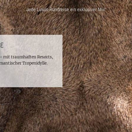
Jede Luxus-Rundreise ein exklusiver Mix:
SE
 – mit traumhaften Resorts,
antischer Tropenidylle.