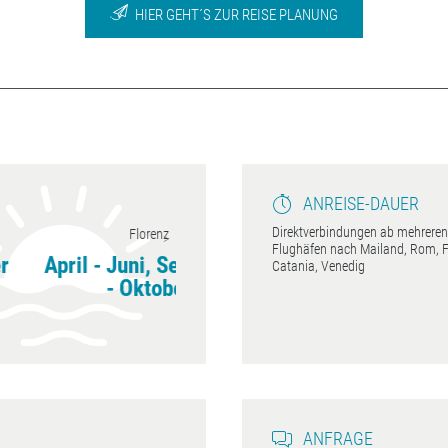
HIER GEHT´S ZUR REISE PLANUNG
ANREISE-DAUER
Direktverbindungen ab mehreren
Florenz
Sardinien
Flughäfen nach Mailand, Rom, F
l - Juni, September
Mai - Oktober
April
Catania, Venedig
- Oktober
ANFRAGE