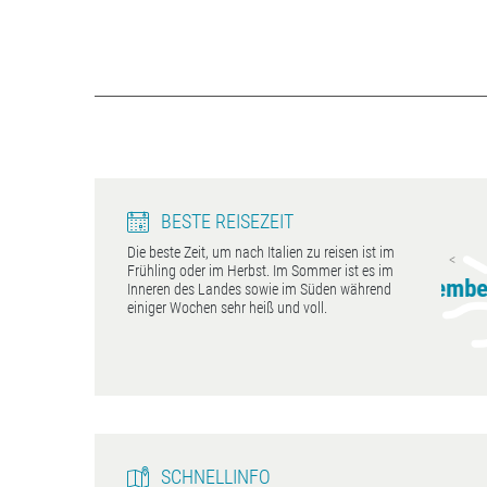
BESTE REISEZEIT
Die beste Zeit, um nach Italien zu reisen ist im
Gardasee
Capri
Frühling oder im Herbst. Im Sommer ist es im
April - Oktober
April - November
Apri
Inneren des Landes sowie im Süden während
einiger Wochen sehr heiß und voll.
SCHNELLINFO