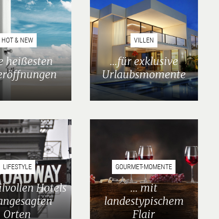
HOT & NEW
VILLEN
ie heißesten
...für exklusive
eröffnungen
Urlaubsmomente
LIFESTYLE
GOURMET-MOMENTE
stilvollen Hotels
... mit
angesagten
landestypischem
Orten
Flair