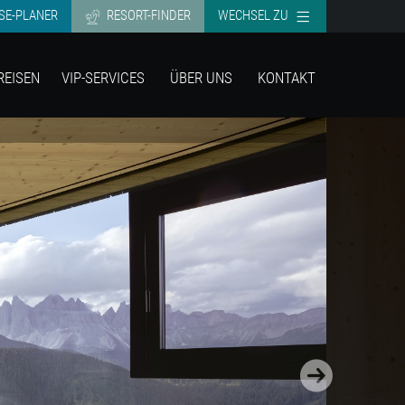
SE-PLANER
RESORT-FINDER
WECHSEL ZU
REISEN
VIP-SERVICES
ÜBER UNS
KONTAKT