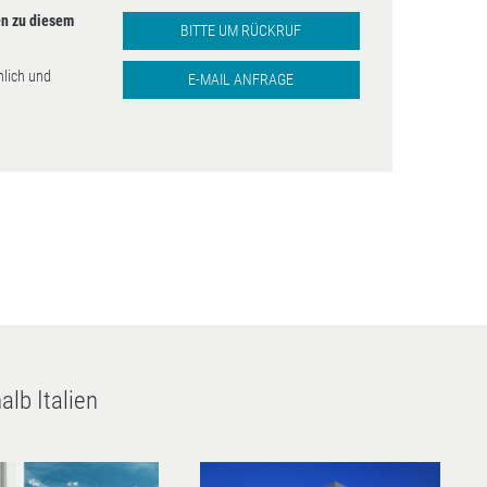
n zu diesem
BITTE UM RÜCKRUF
nlich und
E-MAIL ANFRAGE
lb Italien