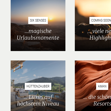
SIX SENSES
COMING SOON.
...magische
... viele n
Urlaubsmomente
Highligh
HÜTTENZAUBER
AMAN
... Luxus auf
... die schö
höchstem Niveau
Resort