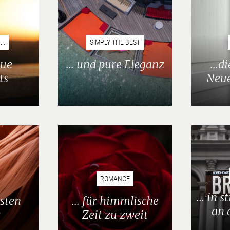
..
SIMPLY THE BEST
eue
... und pure Eleganz
...d
ts
Neu
ROMANCE
... in 
nsten
... für himmlische
an 
s
Zeit zu zweit