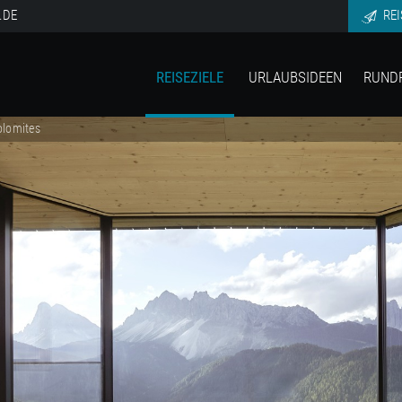
.DE
REI
REISEZIELE
URLAUBSIDEEN
RUND
olomites