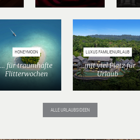
HONEYMOON
LUXUS FAMILIENURLAUB
... für traumhafte
...mit viel Platz für
Flitterwochen
Urlaub
ALLE URLAUBSIDEEN