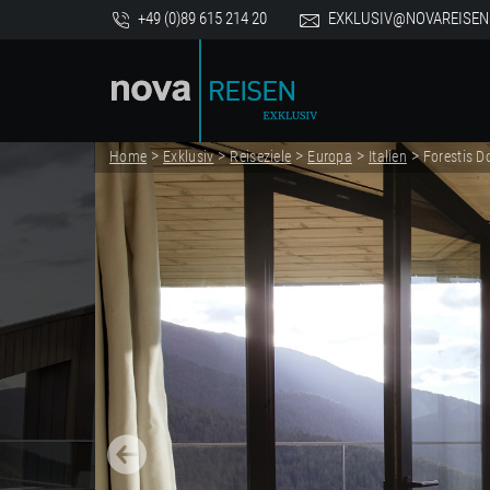
+49 (0)89 615 214 20
EXKLUSIV@NOVAREISEN
>
>
>
>
>
Home
Exklusiv
Reiseziele
Europa
Italien
Forestis D