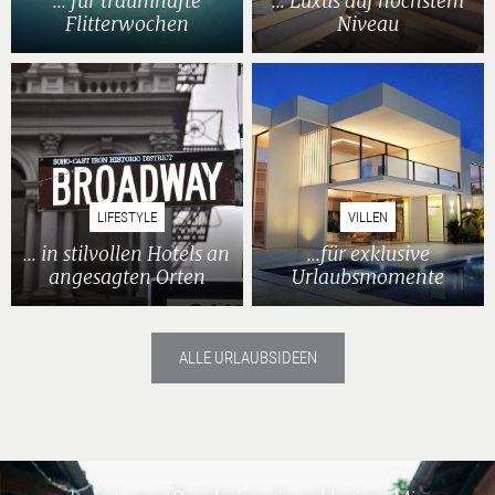
... für traumhafte
... Luxus auf höchstem
Flitterwochen
Niveau
LIFESTYLE
VILLEN
... in stilvollen Hotels an
...für exklusive
angesagten Orten
Urlaubsmomente
ALLE URLAUBSIDEEN