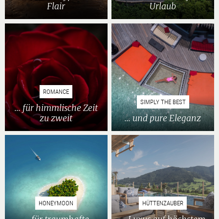
Flair
Urlaub
ROMANCE
SIMPLY THE BEST
... für himmlische Zeit
zu zweit
... und pure Eleganz
HONEYMOON
HÜTTENZAUBER