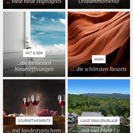
... viele neue Highlights
Urlaubsmomente
HOT & NEW
AMAN
...die heißesten
Neueröffnungen
... die schönsten Resorts
GOURMET-MOMENTE
LUXUS FAMILIENURLAUB
... mit landestypischem
...mit viel Platz für