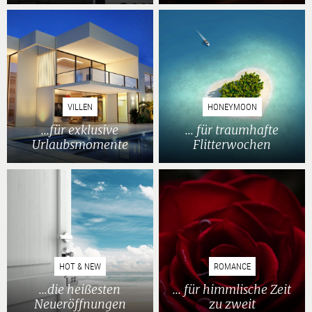
VILLEN
HONEYMOON
...für exklusive
... für traumhafte
Urlaubsmomente
Flitterwochen
HOT & NEW
ROMANCE
...die heißesten
... für himmlische Zeit
Neueröffnungen
zu zweit