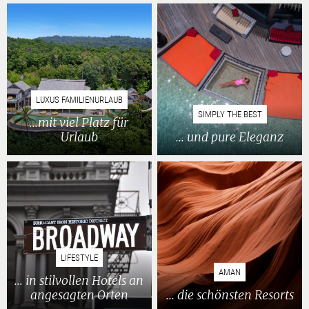
LUXUS FAMILIENURLAUB
SIMPLY THE BEST
...mit viel Platz für
Urlaub
... und pure Eleganz
LIFESTYLE
AMAN
... in stilvollen Hotels an
angesagten Orten
... die schönsten Resorts