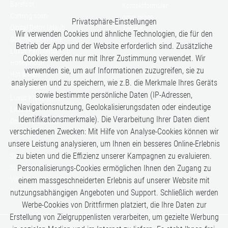
Barefoot
Kontaktformular
Coming soon...
nova reisen
Privatsphäre-Einstellungen
Digital Detox Urlaub
Anfahrt
Wir verwenden Cookies und ähnliche Technologien, die für den
Gourmet-Momente
Betrieb der App und der Website erforderlich sind. Zusätzliche
Luxus Familienurlaub
Cookies werden nur mit Ihrer Zustimmung verwendet. Wir
Honeymoon
verwenden sie, um auf Informationen zuzugreifen, sie zu
Hot & New
analysieren und zu speichern, wie z.B. die Merkmale Ihres Geräts
Hüttenzauber
sowie bestimmte persönliche Daten (IP-Adressen,
Luxus Kreuzfahrten
Navigationsnutzung, Geolokalisierungsdaten oder eindeutige
Lifestyle
Identifikationsmerkmale). Die Verarbeitung Ihrer Daten dient
Once in a Lifetime
verschiedenen Zwecken: Mit Hilfe von Analyse-Cookies können wir
Romance
unsere Leistung analysieren, um Ihnen ein besseres Online-Erlebnis
Safari-Erlebnisse
zu bieten und die Effizienz unserer Kampagnen zu evaluieren.
Simply the Best
Personalisierungs-Cookies ermöglichen Ihnen den Zugang zu
Six Senses
Villen
einem massgeschneiderten Erlebnis auf unserer Website mit
Zugreisen
nutzungsabhängigen Angeboten und Support. Schließlich werden
Werbe-Cookies von Drittfirmen platziert, die Ihre Daten zur
Erstellung von Zielgruppenlisten verarbeiten, um gezielte Werbung