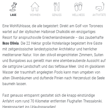
LAGE
WOHNEN
GENUSS
WELLNESS
AKTIVITÄTEN
Eine Wohlfühloase, die alle begeistert: Direkt am Golf von Toroneos
wartet auf der idyllischen Halbinsel Chalkidiki ein einzigartiges
Resort für anspruchsvolle Griechenlandreisende – das zauberhafte
Ikos Olivia
. Die 22 Hektar große Hotelanlage begeistert ihre Gäste
mit zeitgenössischer landestypischer Architektur und herrlicher
mediterraner Natur. Von den stilvoll eingerichteten Zimmern, Suiten
und Bungalows aus genießt man eine atemberaubende Aussicht auf
die sattgrüne Landschaft und das tiefblaue Meer. Und im glasklaren
Wasser der traumhaft angelegten Pools kann man umgeben von
alten Olivenbäumen und duftende Pinien nach Herzenslust die Seele
baumeln lassen.
Fast genauso entspannt gestaltet sich die knapp einstündige
Anfahrt vom rund 70 Kilometer entfernten Flughafen Thessaloniki.
Hereinspaziert ins Urlaubsparadies!