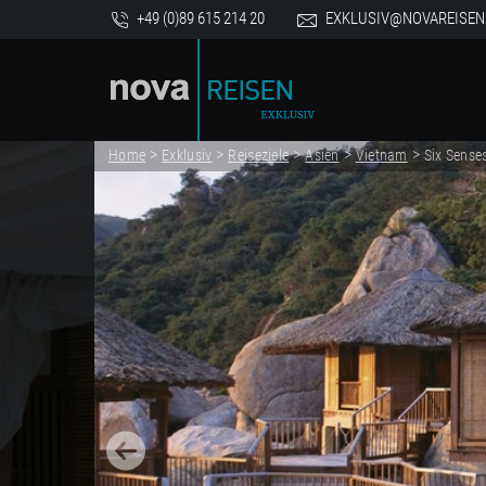
+49 (0)89 615 214 20
EXKLUSIV@NOVAREISEN
>
>
>
>
>
Home
Exklusiv
Reiseziele
Asien
Vietnam
Six Sense