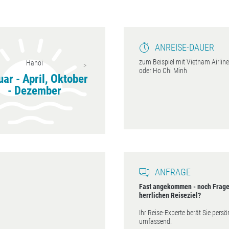
ANREISE-DAUER
zum Beispiel mit Vietnam Airlin
Ho Chi Minh-Stadt
Da Nang
oder Ho Chi Minh
Januar - April,
Februar - Mai
Jan
Dezember
ANFRAGE
Fast angekommen - noch Frage
herrlichen Reiseziel?
Ihr Reise-Experte berät Sie persö
umfassend.