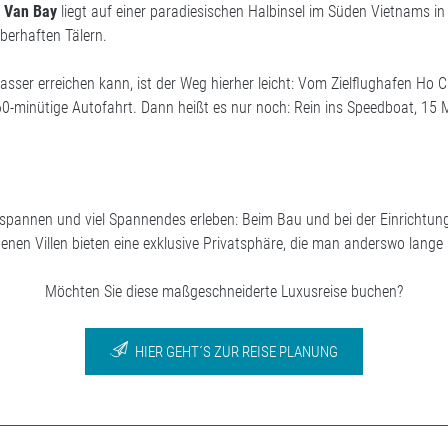
h Van Bay
liegt auf einer paradiesischen Halbinsel im Süden Vietnams i
berhaften Tälern.
ser erreichen kann, ist der Weg hierher leicht: Vom Zielflughafen Ho 
 60-minütige Autofahrt. Dann heißt es nur noch: Rein ins Speedboat, 15
tspannen und viel Spannendes erleben: Beim Bau und bei der Einrichtu
genen Villen bieten eine exklusive Privatsphäre, die man anderswo lang
Möchten Sie diese maßgeschneiderte Luxusreise buchen?
HIER GEHT´S ZUR REISE PLANUNG