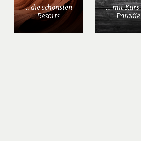
... die schönsten
... mit Kurs
Resorts
Paradie