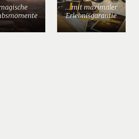
..magische
... mit maximaler
ubsmomente
Erlebnisgarantie