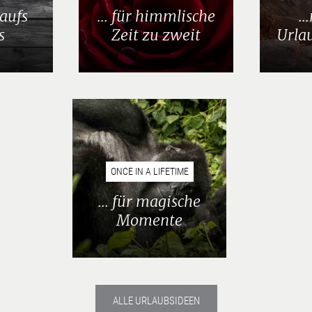
 aufs
... für himmlische
.
s
Zeit zu zweit
Urla
ONCE IN A LIFETIME
... für magische
Momente
ALLE URLAUBSIDEEN