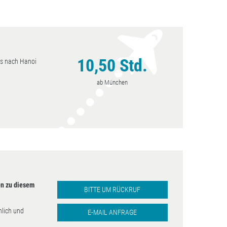
10,50 Std.
es nach Hanoi
Hanoi
uar - April, Oktober
ab München
- Dezember
n zu diesem
BITTE UM RÜCKRUF
nlich und
E-MAIL ANFRAGE