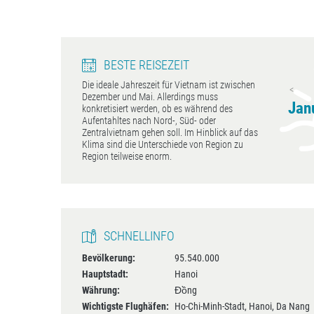
BESTE REISEZEIT
Die ideale Jahreszeit für Vietnam ist zwischen
Da Nang
Hanoi
Dezember und Mai. Allerdings muss
Februar - Mai
Januar - April, Oktober
konkretisiert werden, ob es während des
- Dezember
Aufentahltes nach Nord-, Süd- oder
Zentralvietnam gehen soll. Im Hinblick auf das
Klima sind die Unterschiede von Region zu
Region teilweise enorm.
SCHNELLINFO
Bevölkerung:
95.540.000
Hauptstadt:
Hanoi
Währung:
Đồng
Wichtigste Flughäfen:
Ho-Chi-Minh-Stadt, Hanoi, Da Nang