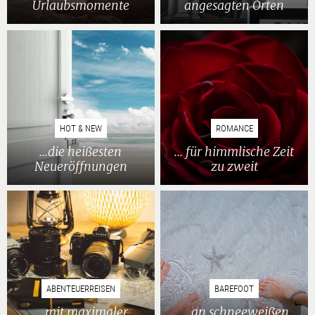
Urlaubsmomente
angesagten Orten
HOT & NEW
ROMANCE
...die heißesten
... für himmlische Zeit
Neueröffnungen
zu zweit
ABENTEUERREISEN
BAREFOOT
... mit maximaler
... an schneeweißen