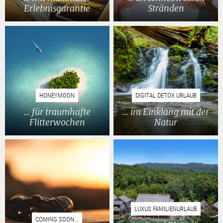
Erlebnisgarantie
Stränden
HONEYMOON
DIGITAL DETOX URLAUB
... für traumhafte
... im Einklang mit der
Flitterwochen
Natur
LUXUS FAMILIENURLAUB
COMING SOON...