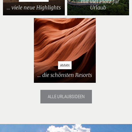
...mit viel Platz für
... viele neue Highlights
Urlaub
AMAN
... die schönsten Resorts
ALLE URLAUBSIDEEN