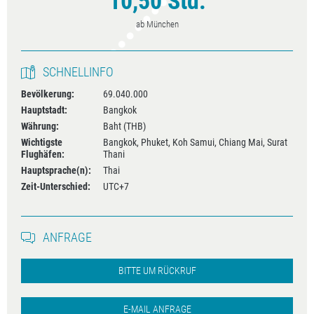
10,50 Std.
ab München
SCHNELLINFO
Bevölkerung:
69.040.000
Hauptstadt:
Bangkok
Währung:
Baht (THB)
Wichtigste
Bangkok, Phuket, Koh Samui, Chiang Mai, Surat
Flughäfen:
Thani
Hauptsprache(n):
Thai
Zeit-Unterschied:
UTC+7
ANFRAGE
BITTE UM RÜCKRUF
E-MAIL ANFRAGE