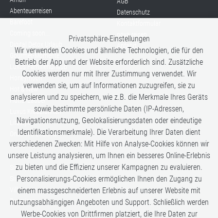
AGB
Abenteuerreisen
Datenschutz
Barefoot
Kontaktformular
Coming soon...
nova reisen
Privatsphäre-Einstellungen
Digital Detox Urlaub
Anfahrt
Wir verwenden Cookies und ähnliche Technologien, die für den
Gourmet-Momente
Betrieb der App und der Website erforderlich sind. Zusätzliche
Luxus Familienurlaub
Cookies werden nur mit Ihrer Zustimmung verwendet. Wir
Honeymoon
verwenden sie, um auf Informationen zuzugreifen, sie zu
Hot & New
analysieren und zu speichern, wie z.B. die Merkmale Ihres Geräts
Hüttenzauber
sowie bestimmte persönliche Daten (IP-Adressen,
Luxus Kreuzfahrten
Navigationsnutzung, Geolokalisierungsdaten oder eindeutige
Lifestyle
Identifikationsmerkmale). Die Verarbeitung Ihrer Daten dient
Once in a Lifetime
verschiedenen Zwecken: Mit Hilfe von Analyse-Cookies können wir
Romance
unsere Leistung analysieren, um Ihnen ein besseres Online-Erlebnis
Safari-Erlebnisse
zu bieten und die Effizienz unserer Kampagnen zu evaluieren.
Simply the Best
Personalisierungs-Cookies ermöglichen Ihnen den Zugang zu
Six Senses
einem massgeschneiderten Erlebnis auf unserer Website mit
Villen
Zugreisen
nutzungsabhängigen Angeboten und Support. Schließlich werden
Werbe-Cookies von Drittfirmen platziert, die Ihre Daten zur