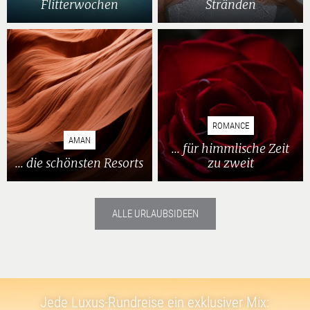
Flitterwochen
Stränden
ROMANCE
AMAN
... für himmlische Zeit
... die schönsten Resorts
zu zweit
ALLE URLAUBSIDEEN
Jede Luxus-Rundreise ein exklusiver Mix: