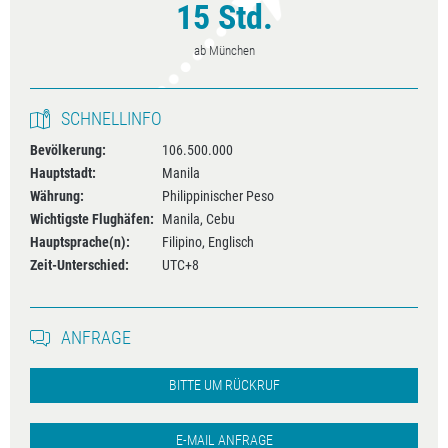
15 Std.
ab München
SCHNELLINFO
Bevölkerung:
106.500.000
Hauptstadt:
Manila
Währung:
Philippinischer Peso
Wichtigste Flughäfen:
Manila, Cebu
Hauptsprache(n):
Filipino, Englisch
Zeit-Unterschied:
UTC+8
ANFRAGE
BITTE UM RÜCKRUF
E-MAIL ANFRAGE