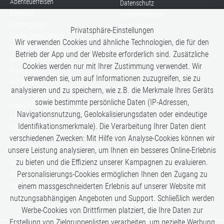
Abenteuerreisen
Datenschutz
Barefoot
Kontaktformular
Coming soon...
nova reisen
Privatsphäre-Einstellungen
Digital Detox Urlaub
Anfahrt
Wir verwenden Cookies und ähnliche Technologien, die für den
Gourmet-Momente
Betrieb der App und der Website erforderlich sind. Zusätzliche
Luxus Familienurlaub
Cookies werden nur mit Ihrer Zustimmung verwendet. Wir
Honeymoon
verwenden sie, um auf Informationen zuzugreifen, sie zu
Hot & New
analysieren und zu speichern, wie z.B. die Merkmale Ihres Geräts
Hüttenzauber
sowie bestimmte persönliche Daten (IP-Adressen,
Luxus Kreuzfahrten
Navigationsnutzung, Geolokalisierungsdaten oder eindeutige
Lifestyle
Identifikationsmerkmale). Die Verarbeitung Ihrer Daten dient
Once in a Lifetime
verschiedenen Zwecken: Mit Hilfe von Analyse-Cookies können wir
Romance
unsere Leistung analysieren, um Ihnen ein besseres Online-Erlebnis
Safari-Erlebnisse
zu bieten und die Effizienz unserer Kampagnen zu evaluieren.
Simply the Best
Personalisierungs-Cookies ermöglichen Ihnen den Zugang zu
Six Senses
einem massgeschneiderten Erlebnis auf unserer Website mit
Villen
Zugreisen
nutzungsabhängigen Angeboten und Support. Schließlich werden
Werbe-Cookies von Drittfirmen platziert, die Ihre Daten zur
Erstellung von Zielgruppenlisten verarbeiten, um gezielte Werbung