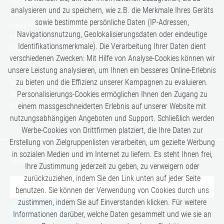
Hot & New
analysieren und zu speichern, wie z.B. die Merkmale Ihres Geräts
Hüttenzauber
sowie bestimmte persönliche Daten (IP-Adressen,
Luxus Kreuzfahrten
Navigationsnutzung, Geolokalisierungsdaten oder eindeutige
Lifestyle
Identifikationsmerkmale). Die Verarbeitung Ihrer Daten dient
Once in a Lifetime
verschiedenen Zwecken: Mit Hilfe von Analyse-Cookies können wir
Romance
unsere Leistung analysieren, um Ihnen ein besseres Online-Erlebnis
Safari-Erlebnisse
zu bieten und die Effizienz unserer Kampagnen zu evaluieren.
Simply the Best
Personalisierungs-Cookies ermöglichen Ihnen den Zugang zu
Six Senses
einem massgeschneiderten Erlebnis auf unserer Website mit
Villen
Zugreisen
nutzungsabhängigen Angeboten und Support. Schließlich werden
Werbe-Cookies von Drittfirmen platziert, die Ihre Daten zur
Erstellung von Zielgruppenlisten verarbeiten, um gezielte Werbung
in sozialen Medien und im Internet zu liefern. Es steht Ihnen frei,
UNSERE EXKLUSIVEN GEHEIMTIPPS SICHERN:
Ihre Zustimmung jederzeit zu geben, zu verweigern oder
zurückzuziehen, indem Sie den Link unten auf jeder Seite
benutzen. Sie können der Verwendung von Cookies durch uns
zustimmen, indem Sie auf Einverstanden klicken. Für weitere
JETZT ANMELDEN
Informationen darüber, welche Daten gesammelt und wie sie an