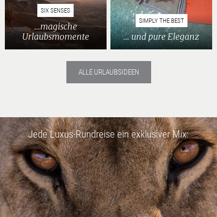
SIX SENSES
SIMPLY THE BEST
...magische
Urlaubsmomente
... und pure Eleganz
ALLE URLAUBSIDEEN
Jede Luxus-Rundreise ein exklusiver Mix: