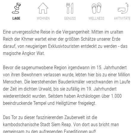
LAGE
WOHNEN
GENUSS
WELLNESS
AKTIVITÄTEN
Eine unvergessliche Reise in die Vergangenheit: Mitten im uralten
Reich der Khmer wartet einer der größten Schätze unserer Erde
darauf, von neugierigen Exklusivtouristen entdeckt zu werden - das
magische Angkor Wat.
Bevor die sagenumwobene Region irgendwann im 15. Jahrhundert
von ihren Bewohnern verlassen wurde, lebten hier bis zu einer Million
Menschen. Die leerstehenden Baudenkmäler verschwanden im Laufe
der Zeit im dichten Urwald, bis sie zufällig im 19. Jahrhundert
wiederentdeckt wurden. Seitdem haben Archäologen über 1.000
beeindruckende Tempel und Heiligtümer freigelegt.
Das Tor zu dieser faszinierenden Zauberwelt ist die
kambodschanische Stadt Siem Reap. Von dort aus bricht man
gemeinsam zu den aufregenden Expeditionen auf!