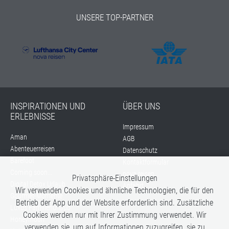
UNSERE TOP-PARTNER
INSPIRATIONEN UND
ÜBER UNS
ERLEBNISSE
Impressum
Aman
AGB
Abenteuerreisen
Datenschutz
Barefoot
Kontaktformular
Coming soon...
nova reisen
Privatsphäre-Einstellungen
Digital Detox Urlaub
Anfahrt
Wir verwenden Cookies und ähnliche Technologien, die für den
Gourmet-Momente
Betrieb der App und der Website erforderlich sind. Zusätzliche
Luxus Familienurlaub
Cookies werden nur mit Ihrer Zustimmung verwendet. Wir
Honeymoon
verwenden sie, um auf Informationen zuzugreifen, sie zu