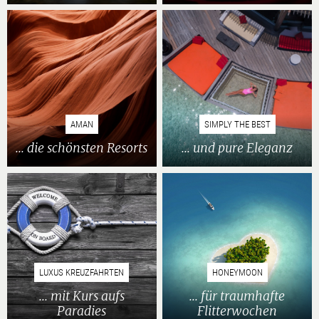
AMAN
SIMPLY THE BEST
... die schönsten Resorts
... und pure Eleganz
LUXUS KREUZFAHRTEN
HONEYMOON
... mit Kurs aufs
... für traumhafte
Paradies
Flitterwochen