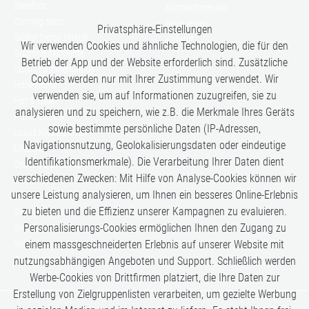
Barefoot
Kontaktformular
Coming soon...
nova reisen
Privatsphäre-Einstellungen
Digital Detox Urlaub
Anfahrt
Wir verwenden Cookies und ähnliche Technologien, die für den
Gourmet-Momente
Betrieb der App und der Website erforderlich sind. Zusätzliche
Luxus Familienurlaub
Cookies werden nur mit Ihrer Zustimmung verwendet. Wir
Honeymoon
verwenden sie, um auf Informationen zuzugreifen, sie zu
Hot & New
analysieren und zu speichern, wie z.B. die Merkmale Ihres Geräts
Hüttenzauber
sowie bestimmte persönliche Daten (IP-Adressen,
Luxus Kreuzfahrten
Navigationsnutzung, Geolokalisierungsdaten oder eindeutige
Lifestyle
Identifikationsmerkmale). Die Verarbeitung Ihrer Daten dient
Once in a Lifetime
verschiedenen Zwecken: Mit Hilfe von Analyse-Cookies können wir
Romance
unsere Leistung analysieren, um Ihnen ein besseres Online-Erlebnis
Safari-Erlebnisse
zu bieten und die Effizienz unserer Kampagnen zu evaluieren.
Simply the Best
Personalisierungs-Cookies ermöglichen Ihnen den Zugang zu
Six Senses
Villen
einem massgeschneiderten Erlebnis auf unserer Website mit
Zugreisen
nutzungsabhängigen Angeboten und Support. Schließlich werden
Werbe-Cookies von Drittfirmen platziert, die Ihre Daten zur
Erstellung von Zielgruppenlisten verarbeiten, um gezielte Werbung