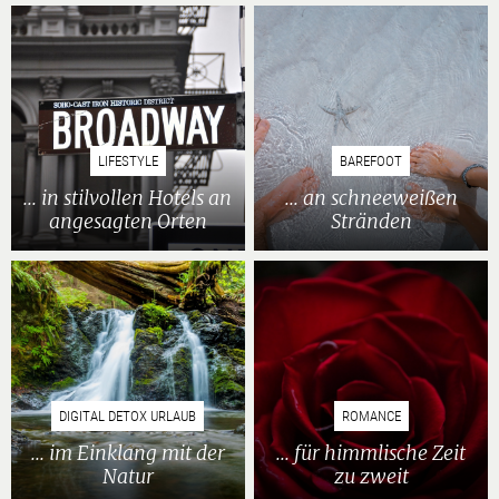
LIFESTYLE
BAREFOOT
... in stilvollen Hotels an
... an schneeweißen
angesagten Orten
Stränden
DIGITAL DETOX URLAUB
ROMANCE
... im Einklang mit der
... für himmlische Zeit
Natur
zu zweit