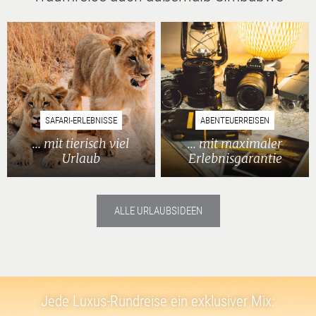
SAFARI-ERLEBNISSE
ABENTEUERREISEN
... mit tierisch viel
... mit maximaler
Urlaub
Erlebnisgarantie
ALLE URLAUBSIDEEN
Jede Luxus-Rundreise ein exklusiver Mix: