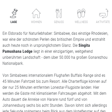
LAGE
WOHNEN
GENUSS
WELLNESS
AKTIVITÄTEN
Ein Eldorado für Naturliebhaber: Simbabwe, das einstige Rhodesien,
war eine der schönsten Perlen des britischen Empire und erstrahlt
auch heute noch in ursprünglichstem Glanz. Die
Singita
Pamushana Lodge
liegt in einer einzigartigen, weitgehend
unberührten Landschaft - dem über 50.000 ha großen Gonarezhou
Nationalpark.
Von Simbabwes internationalem Flughafen Buffalo Range sind es
45 Minuten Fahrtzeit bis zum Resort. Alle Charterflüge können auf
der nur 25 Minuten entfernten Lonestar-Flugpiste landen: Hier
werden die Gäste mit klimatisierten Fahrzeugen abgeholt. Mit dem
Auto dauert die Anreise von Harare rund fünf und von
Johannesburg sechs bis acht Stunden. Davon lohnt sich allerdings
jede Sekunde spätestens beim Blick aus dem Hotelfenster auf den