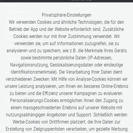
Barefoot
Kontaktformular
Coming soon...
nova reisen
Privatsphäre-Einstellungen
Digital Detox Urlaub
Anfahrt
Wir verwenden Cookies und ähnliche Technologien, die für den
Gourmet-Momente
Betrieb der App und der Website erforderlich sind. Zusätzliche
Luxus Familienurlaub
Cookies werden nur mit Ihrer Zustimmung verwendet. Wir
Honeymoon
verwenden sie, um auf Informationen zuzugreifen, sie zu
Hot & New
analysieren und zu speichern, wie z.B. die Merkmale Ihres Geräts
Hüttenzauber
sowie bestimmte persönliche Daten (IP-Adressen,
Luxus Kreuzfahrten
Navigationsnutzung, Geolokalisierungsdaten oder eindeutige
Lifestyle
Identifikationsmerkmale). Die Verarbeitung Ihrer Daten dient
Once in a Lifetime
verschiedenen Zwecken: Mit Hilfe von Analyse-Cookies können wir
Romance
unsere Leistung analysieren, um Ihnen ein besseres Online-Erlebnis
Safari-Erlebnisse
zu bieten und die Effizienz unserer Kampagnen zu evaluieren.
Simply the Best
Personalisierungs-Cookies ermöglichen Ihnen den Zugang zu
Six Senses
Villen
einem massgeschneiderten Erlebnis auf unserer Website mit
Zugreisen
nutzungsabhängigen Angeboten und Support. Schließlich werden
Werbe-Cookies von Drittfirmen platziert, die Ihre Daten zur
Erstellung von Zielgruppenlisten verarbeiten, um gezielte Werbung