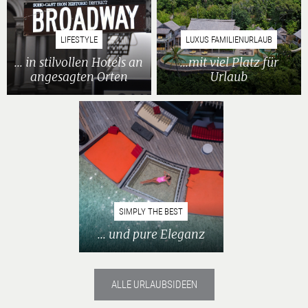
LIFESTYLE
LUXUS FAMILIENURLAUB
... in stilvollen Hotels an
...mit viel Platz für
angesagten Orten
Urlaub
SIMPLY THE BEST
... und pure Eleganz
ALLE URLAUBSIDEEN