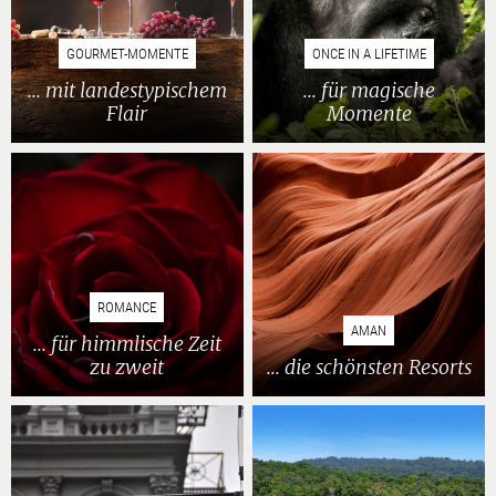
GOURMET-MOMENTE
ONCE IN A LIFETIME
... mit landestypischem
... für magische
Flair
Momente
ROMANCE
AMAN
... für himmlische Zeit
zu zweit
... die schönsten Resorts