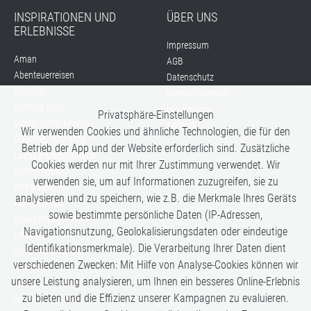
INSPIRATIONEN UND
ÜBER UNS
ERLEBNISSE
Impressum
Aman
AGB
Abenteuerreisen
Datenschutz
Barefoot
Kontaktformular
Coming soon...
nova reisen
Privatsphäre-Einstellungen
Digital Detox Urlaub
Anfahrt
Wir verwenden Cookies und ähnliche Technologien, die für den
Gourmet-Momente
Betrieb der App und der Website erforderlich sind. Zusätzliche
Luxus Familienurlaub
Cookies werden nur mit Ihrer Zustimmung verwendet. Wir
Honeymoon
verwenden sie, um auf Informationen zuzugreifen, sie zu
Hot & New
analysieren und zu speichern, wie z.B. die Merkmale Ihres Geräts
Hüttenzauber
sowie bestimmte persönliche Daten (IP-Adressen,
Luxus Kreuzfahrten
Navigationsnutzung, Geolokalisierungsdaten oder eindeutige
Lifestyle
Identifikationsmerkmale). Die Verarbeitung Ihrer Daten dient
Once in a Lifetime
verschiedenen Zwecken: Mit Hilfe von Analyse-Cookies können wir
Romance
unsere Leistung analysieren, um Ihnen ein besseres Online-Erlebnis
Safari-Erlebnisse
zu bieten und die Effizienz unserer Kampagnen zu evaluieren.
Simply the Best