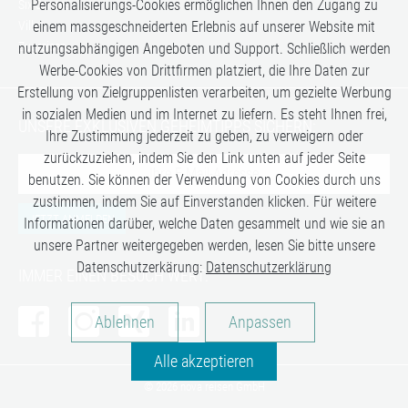
Personalisierungs-Cookies ermöglichen Ihnen den Zugang zu
Six Senses
einem massgeschneiderten Erlebnis auf unserer Website mit
Villen
Zugreisen
nutzungsabhängigen Angeboten und Support. Schließlich werden
Werbe-Cookies von Drittfirmen platziert, die Ihre Daten zur
Erstellung von Zielgruppenlisten verarbeiten, um gezielte Werbung
in sozialen Medien und im Internet zu liefern. Es steht Ihnen frei,
UNSERE EXKLUSIVEN GEHEIMTIPPS SICHERN:
Ihre Zustimmung jederzeit zu geben, zu verweigern oder
zurückzuziehen, indem Sie den Link unten auf jeder Seite
benutzen. Sie können der Verwendung von Cookies durch uns
zustimmen, indem Sie auf Einverstanden klicken. Für weitere
JETZT ANMELDEN
Informationen darüber, welche Daten gesammelt und wie sie an
unsere Partner weitergegeben werden, lesen Sie bitte unsere
Datenschutzerkärung:
Datenschutzerklärung
IMMER EINEN BESUCH WERT:
Analysen
Ablehnen
Anpassen
Personalisierung
Alle akzeptieren
Marketing
© 2026 nova reisen GmbH