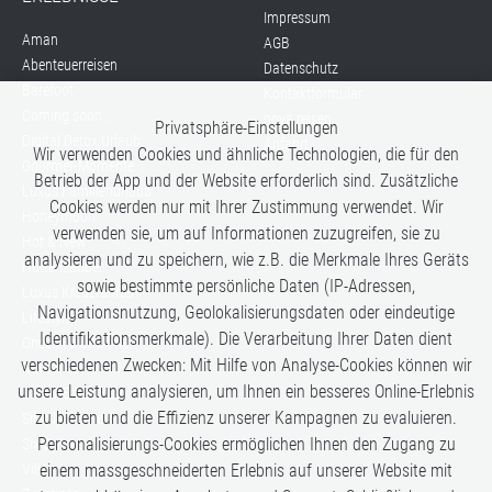
Impressum
Aman
AGB
Abenteuerreisen
Datenschutz
Barefoot
Kontaktformular
Coming soon...
nova reisen
Privatsphäre-Einstellungen
Digital Detox Urlaub
Anfahrt
Wir verwenden Cookies und ähnliche Technologien, die für den
Gourmet-Momente
Betrieb der App und der Website erforderlich sind. Zusätzliche
Luxus Familienurlaub
Cookies werden nur mit Ihrer Zustimmung verwendet. Wir
Honeymoon
verwenden sie, um auf Informationen zuzugreifen, sie zu
Hot & New
analysieren und zu speichern, wie z.B. die Merkmale Ihres Geräts
Hüttenzauber
sowie bestimmte persönliche Daten (IP-Adressen,
Luxus Kreuzfahrten
Navigationsnutzung, Geolokalisierungsdaten oder eindeutige
Lifestyle
Identifikationsmerkmale). Die Verarbeitung Ihrer Daten dient
Once in a Lifetime
verschiedenen Zwecken: Mit Hilfe von Analyse-Cookies können wir
Romance
unsere Leistung analysieren, um Ihnen ein besseres Online-Erlebnis
Safari-Erlebnisse
zu bieten und die Effizienz unserer Kampagnen zu evaluieren.
Simply the Best
Personalisierungs-Cookies ermöglichen Ihnen den Zugang zu
Six Senses
Villen
einem massgeschneiderten Erlebnis auf unserer Website mit