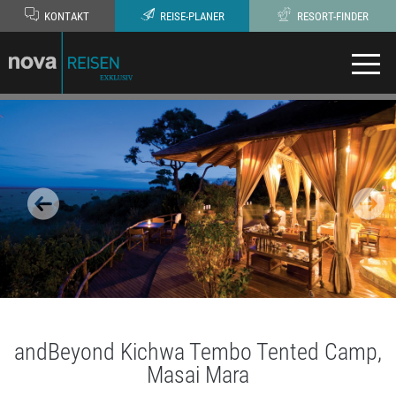
KONTAKT
REISE-PLANER
RESORT-FINDER
andBeyond Kichwa Tembo Tented Camp,
Masai Mara