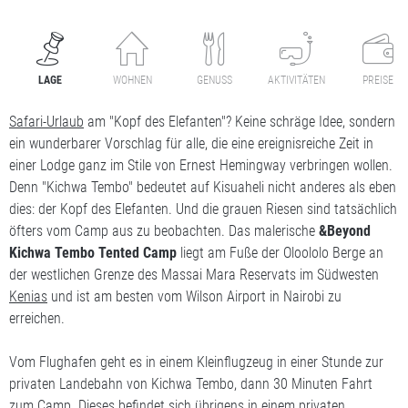
LAGE
WOHNEN
GENUSS
AKTIVITÄTEN
PREISE
Safari-Urlaub
am "Kopf des Elefanten"? Keine schräge Idee, sondern
ein wunderbarer Vorschlag für alle, die eine ereignisreiche Zeit in
einer Lodge ganz im Stile von Ernest Hemingway verbringen wollen.
Denn "Kichwa Tembo" bedeutet auf Kisuaheli nicht anderes als eben
dies: der Kopf des Elefanten. Und die grauen Riesen sind tatsächlich
öfters vom Camp aus zu beobachten. Das malerische
&Beyond
Kichwa Tembo Tented Camp
liegt am Fuße der Oloololo Berge an
der westlichen Grenze des Massai Mara Reservats im Südwesten
Kenias
und ist am besten vom Wilson Airport in Nairobi zu
erreichen.
Vom Flughafen geht es in einem Kleinflugzeug in einer Stunde zur
privaten Landebahn von Kichwa Tembo, dann 30 Minuten Fahrt
zum Camp. Dieses befindet sich übrigens in einem privaten