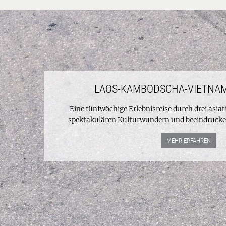
LAOS-KAMBODSCHA-VIETNAM
Eine fünfwöchige Erlebnisreise durch drei asia
spektakulären Kulturwundern und beeindrucke
MEHR ERFAHREN