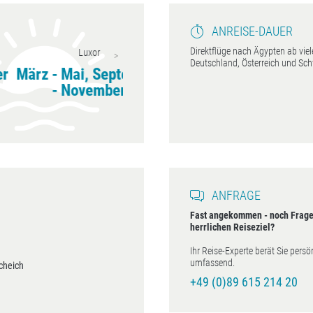
ANREISE-DAUER
Direktflüge nach Ägypten ab viel
Luxor
Kairo
Deutschland, Österreich und Sch
z - Mai, September
April - Mai, September
April
- November
- November
ANFRAGE
Fast angekommen - noch Frage
herrlichen Reiseziel?
Ihr Reise-Experte berät Sie persö
umfassend.
cheich
+49 (0)89 615 214 20