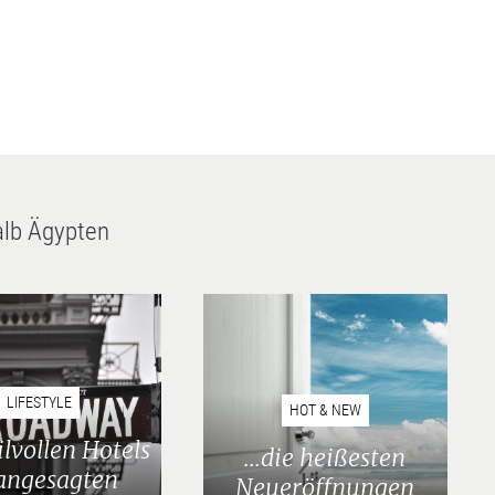
alb Ägypten
LIFESTYLE
HOT & NEW
stilvollen Hotels
...die heißesten
angesagten
Neueröffnungen