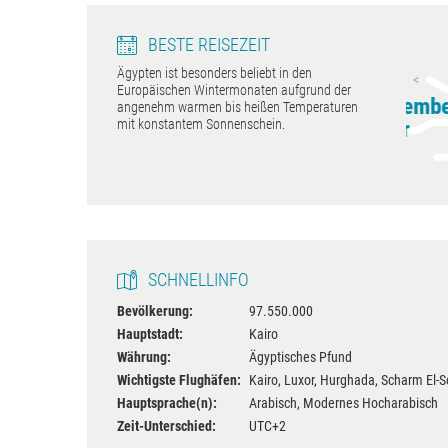
BESTE REISEZEIT
Ägypten ist besonders beliebt in den
Kairo
Hurghada
Europäischen Wintermonaten aufgrund der
ril - Mai, September
April - Mai, September
Mär
angenehm warmen bis heißen Temperaturen
- November
- November
mit konstantem Sonnenschein.
SCHNELLINFO
Bevölkerung:
97.550.000
Hauptstadt:
Kairo
Währung:
Ägyptisches Pfund
Wichtigste Flughäfen:
Kairo, Luxor, Hurghada, Scharm El-S
Hauptsprache(n):
Arabisch, Modernes Hocharabisch
Zeit-Unterschied:
UTC+2