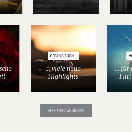
COMING SOON...
H
ische
... viele neue
... fü
it
Highlights
Flit
ALLE URLAUBSIDEEN