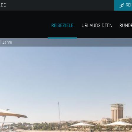
.DE
REI
REISEZIELE
URLAUBSIDEEN
RUND
i Zahra