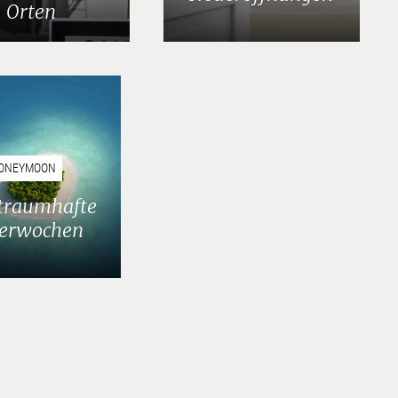
Orten
ONEYMOON
r traumhafte
terwochen