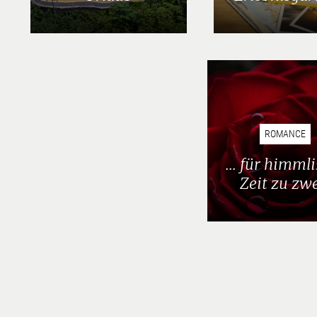
ROMANCE
... für himml
Zeit zu zwe