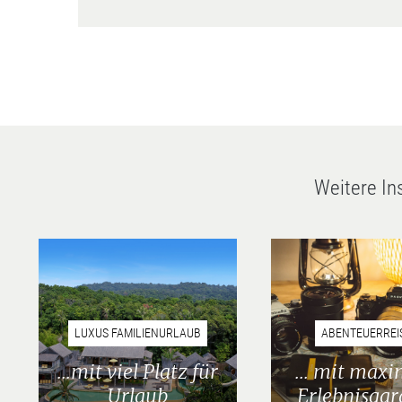
Weitere In
LUXUS FAMILIENURLAUB
ABENTEUERREI
...mit viel Platz für
... mit maxi
Urlaub
Erlebnisgar