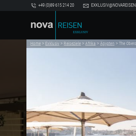
+49 (0)89 615 214 20
EXKLUSIV@NOVAREISEN
>
>
>
>
>
Home
Exklusiv
Reiseziele
Afrika
Ägypten
The Obero