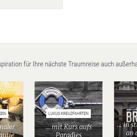
spiration für Ihre nächste Traumreise auch außerh
SEN
LUXUS KREUZFAHRTEN
... in 
maler
... mit Kurs aufs
an 
antie
Paradies