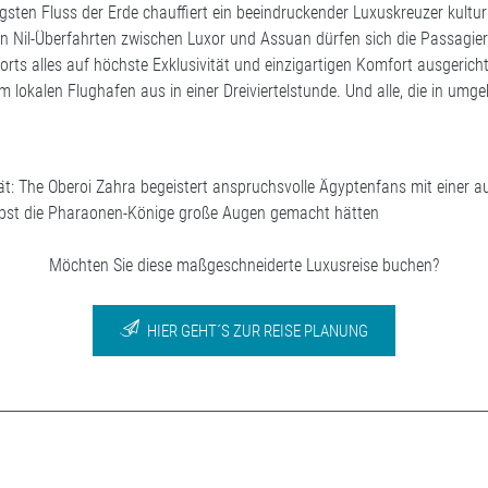
gsten Fluss der Erde chauffiert ein beeindruckender Luxuskreuzer kultur
en Nil-Überfahrten zwischen Luxor und Assuan dürfen sich die Passagiere
ts alles auf höchste Exklusivität und einzigartigen Komfort ausgericht
m lokalen Flughafen aus in einer Dreiviertelstunde. Und alle, die in umg
tät: The Oberoi Zahra begeistert anspruchsvolle Ägyptenfans mit einer
lbst die Pharaonen-Könige große Augen gemacht hätten
Möchten Sie diese maßgeschneiderte Luxusreise buchen?
HIER GEHT´S ZUR REISE PLANUNG