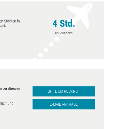
4 Std.
en Städten in
Hurghada
weiz.
 - Mai, September
ab München
- November
n zu diesem
BITTE UM RÜCKRUF
nlich und
E-MAIL ANFRAGE