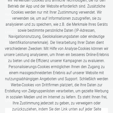
Wir verwenden Cookies und ähnliche Technologien, die für den
Gourmet-Momente
Betrieb der App und der Website erforderlich sind. Zusätzliche
Luxus Familienurlaub
Cookies werden nur mit Ihrer Zustimmung verwendet. Wir
Honeymoon
verwenden sie, um auf Informationen zuzugreifen, sie zu
Hot & New
analysieren und zu speichern, wie z.B. die Merkmale Ihres Geräts
Hüttenzauber
sowie bestimmte persönliche Daten (IP-Adressen,
Luxus Kreuzfahrten
Navigationsnutzung, Geolokalisierungsdaten oder eindeutige
Lifestyle
Identifikationsmerkmale). Die Verarbeitung Ihrer Daten dient
Once in a Lifetime
verschiedenen Zwecken: Mit Hilfe von Analyse-Cookies können wir
Romance
unsere Leistung analysieren, um Ihnen ein besseres Online-Erlebnis
Safari-Erlebnisse
zu bieten und die Effizienz unserer Kampagnen zu evaluieren.
Simply the Best
Personalisierungs-Cookies ermöglichen Ihnen den Zugang zu
Six Senses
einem massgeschneiderten Erlebnis auf unserer Website mit
Villen
Zugreisen
nutzungsabhängigen Angeboten und Support. Schließlich werden
Werbe-Cookies von Drittfirmen platziert, die Ihre Daten zur
Erstellung von Zielgruppenlisten verarbeiten, um gezielte Werbung
in sozialen Medien und im Internet zu liefern. Es steht Ihnen frei,
UNSERE EXKLUSIVEN GEHEIMTIPPS SICHERN:
Ihre Zustimmung jederzeit zu geben, zu verweigern oder
zurückzuziehen, indem Sie den Link unten auf jeder Seite