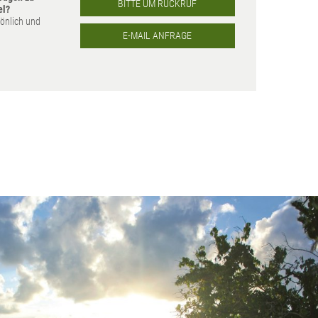
BITTE UM RÜCKRUF
el?
sönlich und
E-MAIL ANFRAGE