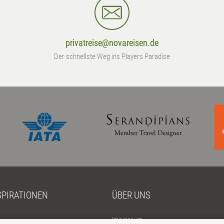
privatreise@novareisen.de
Der schnellste Weg ins Players Paradise
SPIRATIONEN
ÜBER UNS
h
Impressum