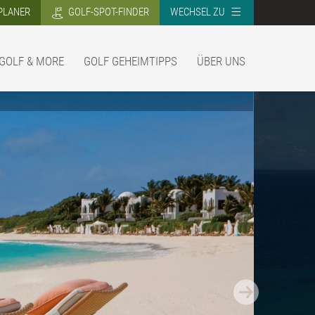
PLANER
GOLF-SPOT-FINDER
WECHSEL ZU
GOLF & MORE
GOLF GEHEIMTIPPS
ÜBER UNS