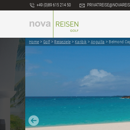
+49 (0)89 615 214 50
PRIVATREISE@NOVAREIS
>
>
>
>
>
Home
Golf
Reiseziele
Karibik
Anguilla
Belmond Ca