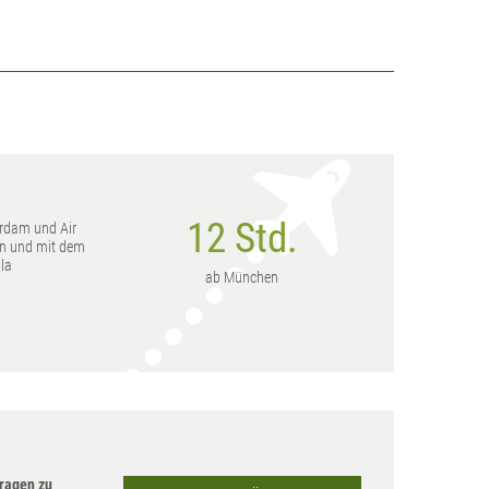
12 Std.
rdam und Air
en und mit dem
la
ab München
ragen zu