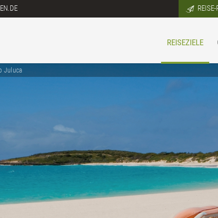
EN.DE
REISE-
REISEZIELE
p Juluca