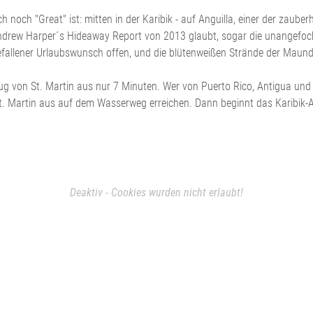
ich noch "Great" ist: mitten in der Karibik - auf Anguilla, einer der zau
Andrew Harper´s Hideaway Report von 2013 glaubt, sogar die unangefo
fallener Urlaubswunsch offen, und die blütenweißen Strände der Maund
ug von St. Martin aus nur 7 Minuten. Wer von Puerto Rico, Antigua und S
. Martin aus auf dem Wasserweg erreichen. Dann beginnt das Karibik-A
Deaktiv - Cookies wurden nicht erlaubt!