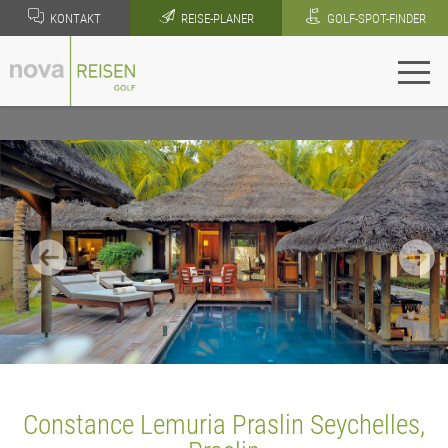
KONTAKT
REISE-PLANER
GOLF-SPOT-FINDER
Constance Lemuria Praslin Seychelles,