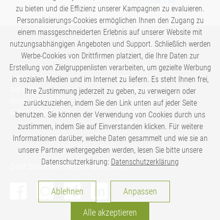
zu bieten und die Effizienz unserer Kampagnen zu evaluieren.
Personalisierungs-Cookies ermöglichen Ihnen den Zugang zu
einem massgeschneiderten Erlebnis auf unserer Website mit
nutzungsabhängigen Angeboten und Support. Schließlich werden
GOLF-INSPIRATIONEN
ÜBER UNS
Werbe-Cookies von Drittfirmen platziert, die Ihre Daten zur
Erstellung von Zielgruppenlisten verarbeiten, um gezielte Werbung
Golf & Beach
Impressum
Golfen & Kultur
AGB
in sozialen Medien und im Internet zu liefern. Es steht Ihnen frei,
Golf & Spa
Datenschutz
Ihre Zustimmung jederzeit zu geben, zu verweigern oder
Golfen, Wein & Safari
Kontaktformular
zurückzuziehen, indem Sie den Link unten auf jeder Seite
Golfpro Trainingsreise
nova reisen
benutzen. Sie können der Verwendung von Cookies durch uns
Anfahrt
zustimmen, indem Sie auf Einverstanden klicken. Für weitere
Informationen darüber, welche Daten gesammelt und wie sie an
unsere Partner weitergegeben werden, lesen Sie bitte unsere
Datenschutzerkärung:
Datenschutzerklärung
Oder besuchen Sie uns auch unter:
Analysen
Ablehnen
Anpassen
Personalisierung
Alle akzeptieren