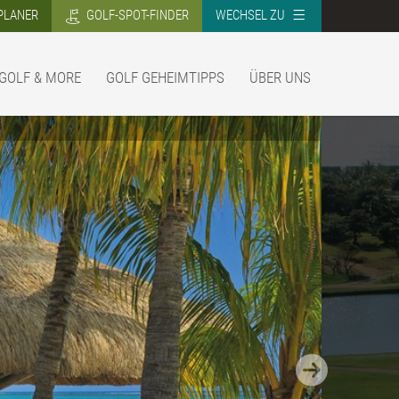
PLANER
GOLF-SPOT-FINDER
WECHSEL ZU
GOLF & MORE
GOLF GEHEIMTIPPS
ÜBER UNS