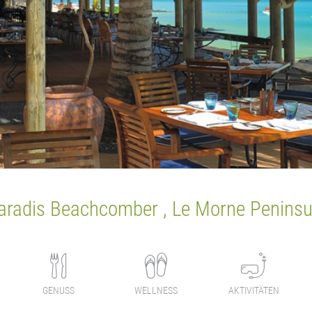
aradis Beachcomber , Le Morne Peninsu
GENUSS
WELLNESS
AKTIVITÄTEN