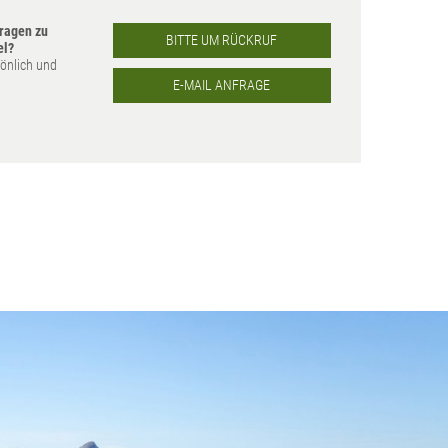
ragen zu
BITTE UM RÜCKRUF
el?
sönlich und
E-MAIL ANFRAGE