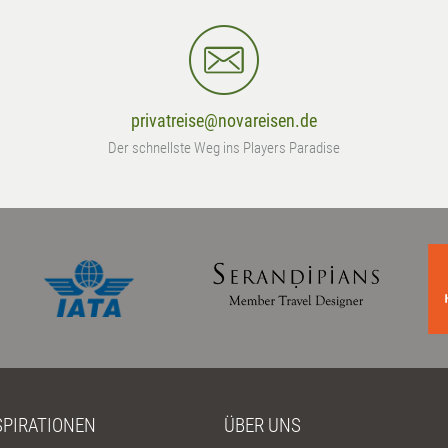
privatreise@novareisen.de
Der schnellste Weg ins Players Paradise
SPIRATIONEN
ÜBER UNS