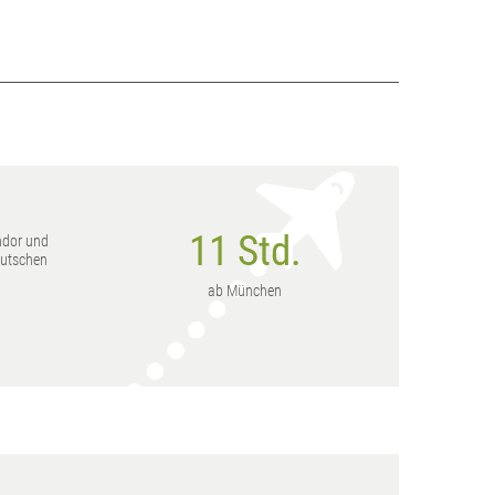
11 Std.
ndor und
Port Louis
eutschen
r - Februar, Mai -
ab München
Dezember