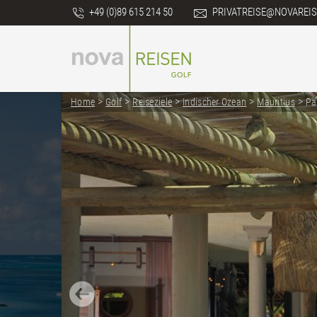
+49 (0)89 615 214 50
PRIVATREISE@NOVAREIS
>
>
>
>
>
Home
Golf
Reiseziele
Indischer Ozean
Mauritius
Pa