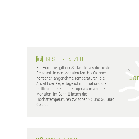
BESTE REISEZEIT
Für Europäer gilt der Südwinter als die beste
Curepipe
Port Louis
Reisezeit. In den Monaten Mai bis Oktober
Juni - November
Januar - Februar, Mai -
Janu
herrschen angenehme Temperaturen, die
Dezember
Anzahl der Regentage ist minimal und die
Luftfeuchtigkeit ist geringer als in anderen
Monaten. Im Schnitt liegen die
Höchsttemperaturen zwischen 25 und 30 Grad
Celsius.