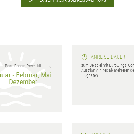
HIER GEHT´S ZUR GOLFREISE-PLANUNG
ANREISE-DAUER
zum Beispiel mit Eurowings, Co
Beau Bassin-Rose Hill
Curepipe
Austrian Airlines ab mehreren d
ar - Februar, Mai -
Juni - November
Janua
Flughäfen
Dezember