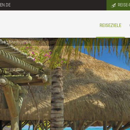
EN.DE
REISE-
REISEZIELE
radis Beachcomber