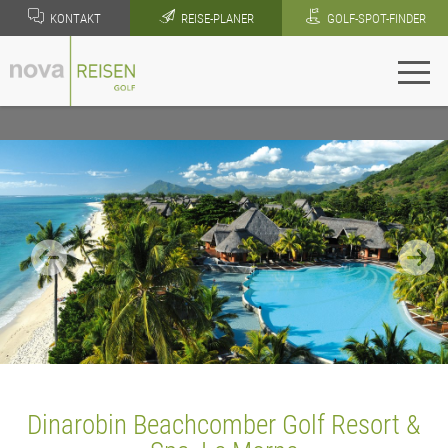
KONTAKT
REISE-PLANER
GOLF-SPOT-FINDER
Dinarobin Beachcomber Golf Resort &