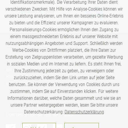
Identifikationsmerkmale). Die Verarbeitung Ihrer Daten dient
verschiedenen Zwecken: Mit Hilfe von Analyse-Cookies können wir
unsere Leistung analysieren, um Ihnen ein besseres Online-Erlebnis
zu bieten und die Effizienz unserer Kampagnen zu evaluieren.
Personalisierungs-Cookies ermöglichen Ihnen den Zugang zu
einem massgeschneiderten Erlebnis auf unserer Website mit
nutzungsabhängigen Angeboten und Support. Schließlich werden
GOLF-INSPIRATIONEN
ÜBER UNS
Werbe-Cookies von Drittfirmen platziert, die Ihre Daten zur
Erstellung von Zielgruppenlisten verarbeiten, um gezielte Werbung
Golf & Beach
Impressum
Golfen & Kultur
AGB
in sozialen Medien und im Internet zu liefern. Es steht Ihnen frei,
Golf & Spa
Datenschutz
Ihre Zustimmung jederzeit zu geben, zu verweigern oder
Golfen, Wein & Safari
Kontaktformular
zurückzuziehen, indem Sie den Link unten auf jeder Seite
Golfpro Trainingsreise
nova reisen
benutzen. Sie können der Verwendung von Cookies durch uns
Anfahrt
zustimmen, indem Sie auf Einverstanden klicken. Für weitere
Informationen darüber, welche Daten gesammelt und wie sie an
unsere Partner weitergegeben werden, lesen Sie bitte unsere
Datenschutzerkärung:
Datenschutzerklärung
Oder besuchen Sie uns auch unter:
Analysen