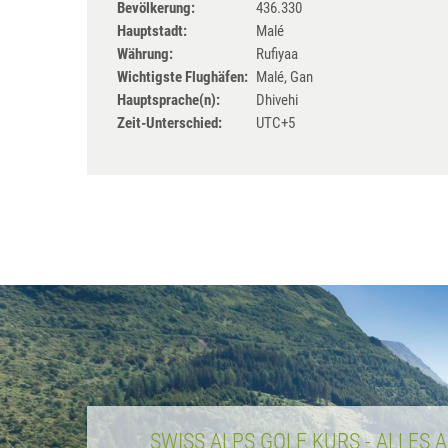
Bevölkerung:
436.330
Hauptstadt:
Malé
Währung:
Rufiyaa
Wichtigste Flughäfen:
Malé, Gan
Hauptsprache(n):
Dhivehi
Zeit-Unterschied:
UTC+5
SWISS ALPS GOLF KURS - ALLES 