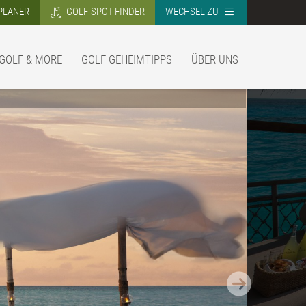
PLANER
GOLF-SPOT-FINDER
WECHSEL ZU
GOLF & MORE
GOLF GEHEIMTIPPS
ÜBER UNS