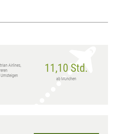
11,10 Std.
rian Airlines,
reren
l Umsteigen
ab München