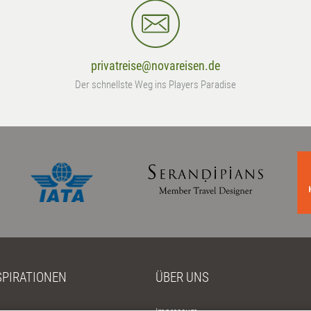
privatreise@novareisen.de
Der schnellste Weg ins Players Paradise
SPIRATIONEN
ÜBER UNS