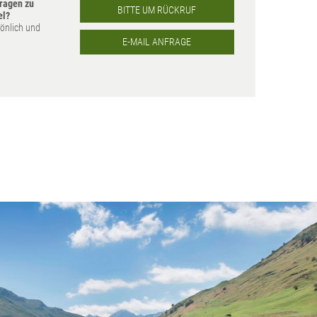
ragen zu
BITTE UM RÜCKRUF
el?
sönlich und
E-MAIL ANFRAGE