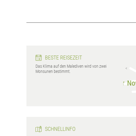
BESTE REISEZEIT
Das Klima auf den Malediven wird von zwei
Kuramathi
Malé
Monsunen bestimmt.
Januar - April,
Januar - April,
vember - Dezember
November - Dezember
Nov
SCHNELLINFO