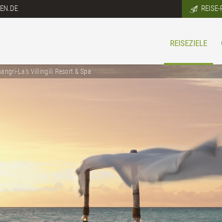
EN.DE
REISE-
REISEZIELE
angri-La's Villingili Resort & Spa