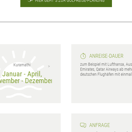
HIER GEHT´S ZUR GOLFREISE-PLANUNG
ANREISE-DAUER
zum Beispiel mit Lufthansa, Aust
Kuramathi
Malé
Emirates, Qatar Airways ab meh
Januar - April,
Januar - April,
deutschen Flughäfen mit einma
ember - Dezember
November - Dezember
ANFRAGE