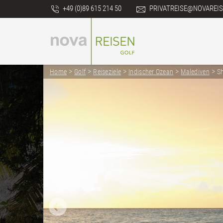
+49 (0)89 615 214 50
PRIVATREISE@NOVAREIS
>
>
>
>
>
Home
Golf
Reiseziele
Indischer Ozean
Malediven
Sh