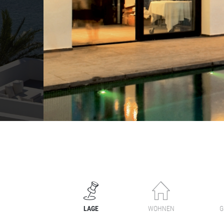
LAGE
WOHNEN
G