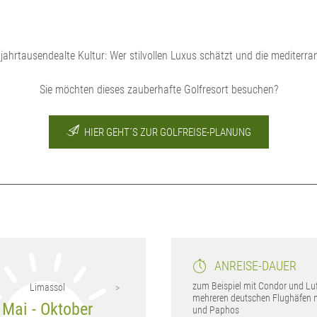
jahrtausendealte Kultur: Wer stilvollen Luxus schätzt und die mediterran
Sie möchten dieses zauberhafte Golfresort besuchen?
HIER GEHT´S ZUR GOLFREISE-PLANUNG
ANREISE-DAUER
zum Beispiel mit Condor und Lu
Limassol
Nikosia
mehreren deutschen Flughäfen 
Mai - Oktober
Mai - Oktober
und Paphos