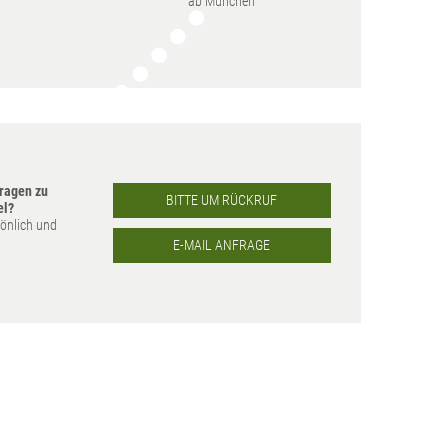
ab München
ragen zu
BITTE UM RÜCKRUF
el?
sönlich und
E-MAIL ANFRAGE