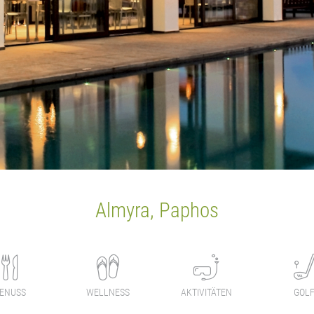
Almyra, Paphos
ENUSS
WELLNESS
AKTIVITÄTEN
GOL