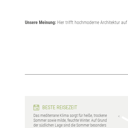
Unsere Meinung:
Hier trifft hochmoderne Architektur auf 
BESTE REISEZEIT
Das mediterrane Klima sorgt für heiße, trockene
Limassol
Nikosia
Sommer sowie milde, feuchte Winter. Auf Grund
Mai - Oktober
Mai - Oktober
der südlichen Lage sind die Sommer besonders