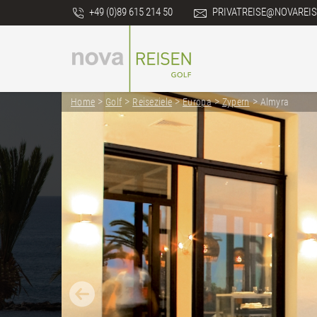
+49 (0)89 615 214 50
PRIVATREISE@NOVAREIS
>
>
>
>
>
Home
Golf
Reiseziele
Europa
Zypern
Almyra