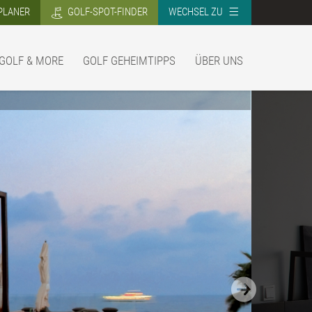
PLANER
GOLF-SPOT-FINDER
WECHSEL ZU
GOLF & MORE
GOLF GEHEIMTIPPS
ÜBER UNS