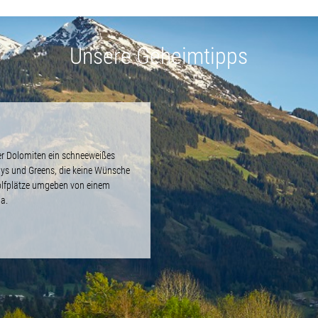
Unsere Geheimtipps
er Dolomiten ein schneeweißes
ays und Greens, die keine Wünsche
Golfplätze umgeben von einem
a.