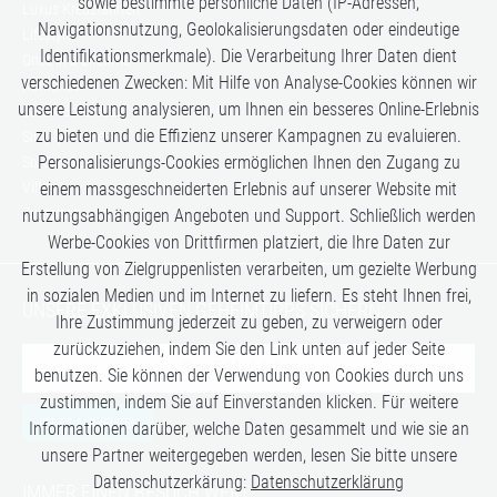
sowie bestimmte persönliche Daten (IP-Adressen,
Luxus Kreuzfahrten
Navigationsnutzung, Geolokalisierungsdaten oder eindeutige
Lifestyle
Identifikationsmerkmale). Die Verarbeitung Ihrer Daten dient
Once in a Lifetime
verschiedenen Zwecken: Mit Hilfe von Analyse-Cookies können wir
Romance
unsere Leistung analysieren, um Ihnen ein besseres Online-Erlebnis
Safari-Erlebnisse
zu bieten und die Effizienz unserer Kampagnen zu evaluieren.
Simply the Best
Personalisierungs-Cookies ermöglichen Ihnen den Zugang zu
Six Senses
Villen
einem massgeschneiderten Erlebnis auf unserer Website mit
Zugreisen
nutzungsabhängigen Angeboten und Support. Schließlich werden
Werbe-Cookies von Drittfirmen platziert, die Ihre Daten zur
Erstellung von Zielgruppenlisten verarbeiten, um gezielte Werbung
in sozialen Medien und im Internet zu liefern. Es steht Ihnen frei,
UNSERE EXKLUSIVEN GEHEIMTIPPS SICHERN:
Ihre Zustimmung jederzeit zu geben, zu verweigern oder
zurückzuziehen, indem Sie den Link unten auf jeder Seite
benutzen. Sie können der Verwendung von Cookies durch uns
zustimmen, indem Sie auf Einverstanden klicken. Für weitere
JETZT ANMELDEN
Informationen darüber, welche Daten gesammelt und wie sie an
unsere Partner weitergegeben werden, lesen Sie bitte unsere
Datenschutzerkärung:
Datenschutzerklärung
IMMER EINEN BESUCH WERT: