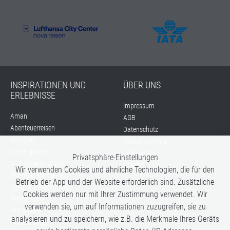
INSPIRATIONEN UND
ÜBER UNS
ERLEBNISSE
Impressum
Aman
AGB
Abenteuerreisen
Datenschutz
Barefoot
Kontaktformular
Coming soon...
nova reisen
Privatsphäre-Einstellungen
Digital Detox Urlaub
Anfahrt
Wir verwenden Cookies und ähnliche Technologien, die für den
Gourmet-Momente
Betrieb der App und der Website erforderlich sind. Zusätzliche
Luxus Familienurlaub
Cookies werden nur mit Ihrer Zustimmung verwendet. Wir
Honeymoon
verwenden sie, um auf Informationen zuzugreifen, sie zu
Hot & New
analysieren und zu speichern, wie z.B. die Merkmale Ihres Geräts
Hüttenzauber