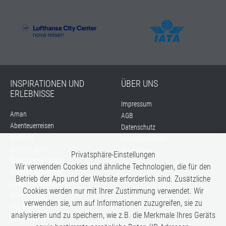
INSPIRATIONEN UND
ÜBER UNS
ERLEBNISSE
Impressum
Aman
AGB
Abenteuerreisen
Datenschutz
Barefoot
Kontaktformular
Coming soon...
nova reisen
Privatsphäre-Einstellungen
Digital Detox Urlaub
Anfahrt
Wir verwenden Cookies und ähnliche Technologien, die für den
Gourmet-Momente
Betrieb der App und der Website erforderlich sind. Zusätzliche
Luxus Familienurlaub
Cookies werden nur mit Ihrer Zustimmung verwendet. Wir
Honeymoon
verwenden sie, um auf Informationen zuzugreifen, sie zu
Hot & New
analysieren und zu speichern, wie z.B. die Merkmale Ihres Geräts
Hüttenzauber