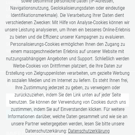
sowie bestimmte persönliche Daten (IP-Adressen,
Luxus Kreuzfahrten
Navigationsnutzung, Geolokalisierungsdaten oder eindeutige
Lifestyle
Identifikationsmerkmale). Die Verarbeitung Ihrer Daten dient
Once in a Lifetime
verschiedenen Zwecken: Mit Hilfe von Analyse-Cookies können wir
Romance
unsere Leistung analysieren, um Ihnen ein besseres Online-Erlebnis
Safari-Erlebnisse
zu bieten und die Effizienz unserer Kampagnen zu evaluieren.
Simply the Best
Personalisierungs-Cookies ermöglichen Ihnen den Zugang zu
Six Senses
Villen
einem massgeschneiderten Erlebnis auf unserer Website mit
Zugreisen
nutzungsabhängigen Angeboten und Support. Schließlich werden
Werbe-Cookies von Drittfirmen platziert, die Ihre Daten zur
Erstellung von Zielgruppenlisten verarbeiten, um gezielte Werbung
in sozialen Medien und im Internet zu liefern. Es steht Ihnen frei,
UNSERE EXKLUSIVEN GEHEIMTIPPS SICHERN:
Ihre Zustimmung jederzeit zu geben, zu verweigern oder
zurückzuziehen, indem Sie den Link unten auf jeder Seite
benutzen. Sie können der Verwendung von Cookies durch uns
zustimmen, indem Sie auf Einverstanden klicken. Für weitere
JETZT ANMELDEN
Informationen darüber, welche Daten gesammelt und wie sie an
unsere Partner weitergegeben werden, lesen Sie bitte unsere
Datenschutzerkärung:
Datenschutzerklärung
IMMER EINEN BESUCH WERT: