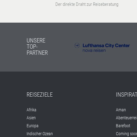
Der direkte Draht zur Reiseberatung
UNSERE
TOP-
PARTNER
REISEZIELE
INSPIRA
Afrika
Aman
Asien
Abenteuerre
Europa
Barefoot
Indischer Ozean
Coming soon