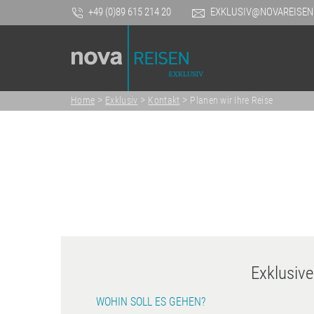
+49 (0)89 615 214 20
EXKLUSIV@NOVAREISEN
>
>
>
Home
Exklusiv
Kontakt
Planen wir Ihre Reise
Exklusiv
WOHIN SOLL ES GEHEN?