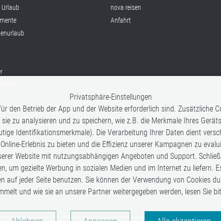
x Urlaub
nova reisen
mente
Anfahrt
ienurlaub
r
fahrten
Privatsphäre-Einstellungen
ür den Betrieb der App und der Website erforderlich sind. Zusätzliche
fetime
 sie zu analysieren und zu speichern, wie z.B. die Merkmale Ihres Gerät
tige Identifikationsmerkmale). Die Verarbeitung Ihrer Daten dient vers
nisse
 Online-Erlebnis zu bieten und die Effizienz unserer Kampagnen zu eval
est
rer Website mit nutzungsabhängigen Angeboten und Support. Schließlic
en, um gezielte Werbung in sozialen Medien und im Internet zu liefern. E
en auf jeder Seite benutzen. Sie können der Verwendung von Cookies du
mmelt und wie sie an unsere Partner weitergegeben werden, lesen Sie b