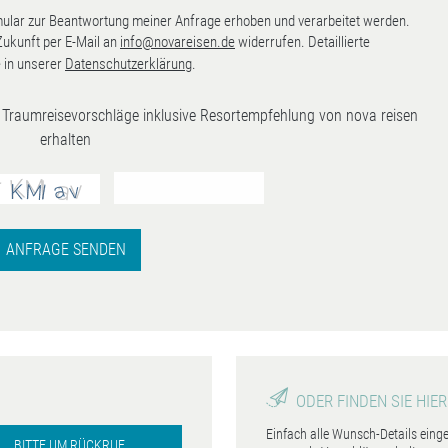
lar zur Beantwortung meiner Anfrage erhoben und verarbeitet werden.
 Zukunft per E-Mail an
info@novareisen.de
widerrufen. Detaillierte
 in unserer
Datenschutzerklärung
.
ve Traumreisevorschläge inklusive Resortempfehlung von nova reisen
erhalten
ANFRAGE SENDEN
ODER FINDEN SIE HIER
Einfach alle Wunsch-Details eing
BITTE UM RÜCKRUF