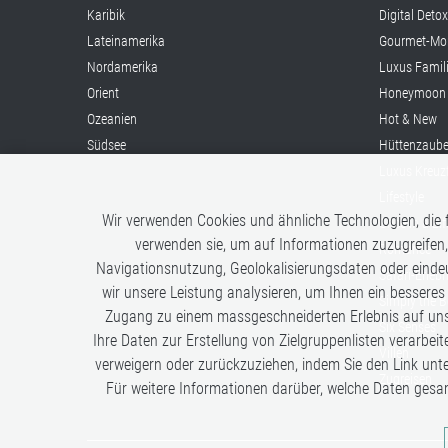
Karibik
Digital Deto
Lateinamerika
Gourmet-Mo
Nordamerika
Luxus Famil
Orient
Honeymoon
Ozeanien
Hot & New
Südsee
Hüttenzaube
Luxus Kreuz
Lifestyle
Wir verwenden Cookies und ähnliche Technologien, die f
Once in a Li
verwenden sie, um auf Informationen zuzugreifen,
Romance
Navigationsnutzung, Geolokalisierungsdaten oder eindeu
Safari-Erleb
wir unsere Leistung analysieren, um Ihnen ein besseres
Simply the B
Zugang zu einem massgeschneiderten Erlebnis auf unse
Six Senses
Ihre Daten zur Erstellung von Zielgruppenlisten verarbeit
Villen
verweigern oder zurückzuziehen, indem Sie den Link unt
Zugreisen
Für weitere Informationen darüber, welche Daten gesa
Analysen