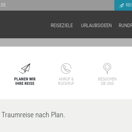
.DE
REI
REISEZIELE
URLAUBSIDEEN
RUNDR
PLANEN WIR
ANRUF &
BESUCHEN
IHRE REISE
RÜCKRUF
SIE UNS
e Traumreise nach Plan.