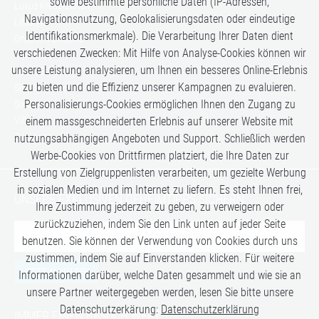
sowie bestimmte persönliche Daten (IP-Adressen,
Luxus Kreuzfahrten
Navigationsnutzung, Geolokalisierungsdaten oder eindeutige
Lifestyle
Identifikationsmerkmale). Die Verarbeitung Ihrer Daten dient
Once in a Lifetime
verschiedenen Zwecken: Mit Hilfe von Analyse-Cookies können wir
Romance
unsere Leistung analysieren, um Ihnen ein besseres Online-Erlebnis
Safari-Erlebnisse
zu bieten und die Effizienz unserer Kampagnen zu evaluieren.
Simply the Best
Personalisierungs-Cookies ermöglichen Ihnen den Zugang zu
Six Senses
Villen
einem massgeschneiderten Erlebnis auf unserer Website mit
Zugreisen
nutzungsabhängigen Angeboten und Support. Schließlich werden
Werbe-Cookies von Drittfirmen platziert, die Ihre Daten zur
Erstellung von Zielgruppenlisten verarbeiten, um gezielte Werbung
in sozialen Medien und im Internet zu liefern. Es steht Ihnen frei,
UNSERE EXKLUSIVEN GEHEIMTIPPS SICHERN:
Ihre Zustimmung jederzeit zu geben, zu verweigern oder
zurückzuziehen, indem Sie den Link unten auf jeder Seite
benutzen. Sie können der Verwendung von Cookies durch uns
zustimmen, indem Sie auf Einverstanden klicken. Für weitere
JETZT ANMELDEN
Informationen darüber, welche Daten gesammelt und wie sie an
unsere Partner weitergegeben werden, lesen Sie bitte unsere
Datenschutzerkärung:
Datenschutzerklärung
IMMER EINEN BESUCH WERT: