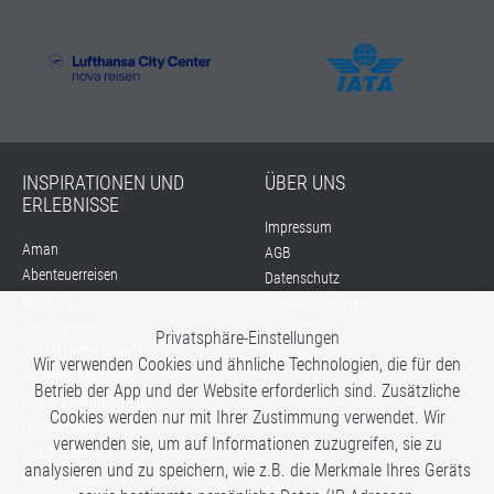
INSPIRATIONEN UND
ÜBER UNS
ERLEBNISSE
Impressum
Aman
AGB
Abenteuerreisen
Datenschutz
Barefoot
Kontaktformular
Coming soon...
nova reisen
Privatsphäre-Einstellungen
Digital Detox Urlaub
Anfahrt
Wir verwenden Cookies und ähnliche Technologien, die für den
Gourmet-Momente
Betrieb der App und der Website erforderlich sind. Zusätzliche
Luxus Familienurlaub
Cookies werden nur mit Ihrer Zustimmung verwendet. Wir
Honeymoon
verwenden sie, um auf Informationen zuzugreifen, sie zu
Hot & New
analysieren und zu speichern, wie z.B. die Merkmale Ihres Geräts
Hüttenzauber