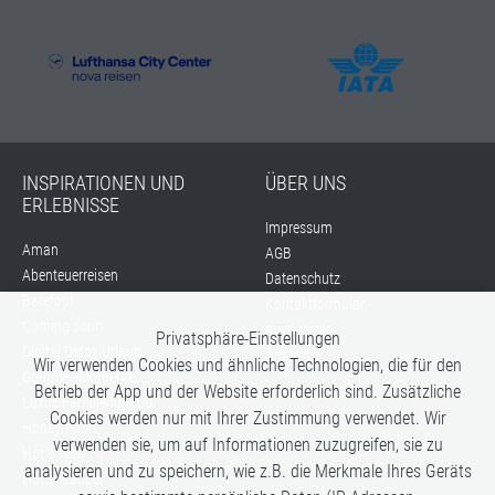
INSPIRATIONEN UND
ÜBER UNS
ERLEBNISSE
Impressum
Aman
AGB
Abenteuerreisen
Datenschutz
Barefoot
Kontaktformular
Coming soon...
nova reisen
Privatsphäre-Einstellungen
Digital Detox Urlaub
Anfahrt
Wir verwenden Cookies und ähnliche Technologien, die für den
Gourmet-Momente
Betrieb der App und der Website erforderlich sind. Zusätzliche
Luxus Familienurlaub
Cookies werden nur mit Ihrer Zustimmung verwendet. Wir
Honeymoon
verwenden sie, um auf Informationen zuzugreifen, sie zu
Hot & New
analysieren und zu speichern, wie z.B. die Merkmale Ihres Geräts
Hüttenzauber