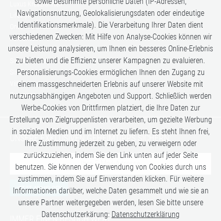
sowie bestimmte persönliche Daten (IP-Adressen,
Luxus Kreuzfahrten
Navigationsnutzung, Geolokalisierungsdaten oder eindeutige
Lifestyle
Identifikationsmerkmale). Die Verarbeitung Ihrer Daten dient
Once in a Lifetime
verschiedenen Zwecken: Mit Hilfe von Analyse-Cookies können wir
Romance
unsere Leistung analysieren, um Ihnen ein besseres Online-Erlebnis
Safari-Erlebnisse
zu bieten und die Effizienz unserer Kampagnen zu evaluieren.
Simply the Best
Personalisierungs-Cookies ermöglichen Ihnen den Zugang zu
Six Senses
Villen
einem massgeschneiderten Erlebnis auf unserer Website mit
Zugreisen
nutzungsabhängigen Angeboten und Support. Schließlich werden
Werbe-Cookies von Drittfirmen platziert, die Ihre Daten zur
Erstellung von Zielgruppenlisten verarbeiten, um gezielte Werbung
in sozialen Medien und im Internet zu liefern. Es steht Ihnen frei,
UNSERE EXKLUSIVEN GEHEIMTIPPS SICHERN:
Ihre Zustimmung jederzeit zu geben, zu verweigern oder
zurückzuziehen, indem Sie den Link unten auf jeder Seite
benutzen. Sie können der Verwendung von Cookies durch uns
zustimmen, indem Sie auf Einverstanden klicken. Für weitere
JETZT ANMELDEN
Informationen darüber, welche Daten gesammelt und wie sie an
unsere Partner weitergegeben werden, lesen Sie bitte unsere
Datenschutzerkärung:
Datenschutzerklärung
IMMER EINEN BESUCH WERT: