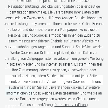
sowie bestimmte persönliche Daten (IP-Adressen,
Luxus Kreuzfahrten
Navigationsnutzung, Geolokalisierungsdaten oder eindeutige
Lifestyle
Identifikationsmerkmale). Die Verarbeitung Ihrer Daten dient
Once in a Lifetime
verschiedenen Zwecken: Mit Hilfe von Analyse-Cookies können wir
Romance
unsere Leistung analysieren, um Ihnen ein besseres Online-Erlebnis
Safari-Erlebnisse
zu bieten und die Effizienz unserer Kampagnen zu evaluieren.
Simply the Best
Personalisierungs-Cookies ermöglichen Ihnen den Zugang zu
Six Senses
Villen
einem massgeschneiderten Erlebnis auf unserer Website mit
Zugreisen
nutzungsabhängigen Angeboten und Support. Schließlich werden
Werbe-Cookies von Drittfirmen platziert, die Ihre Daten zur
Erstellung von Zielgruppenlisten verarbeiten, um gezielte Werbung
in sozialen Medien und im Internet zu liefern. Es steht Ihnen frei,
UNSERE EXKLUSIVEN GEHEIMTIPPS SICHERN:
Ihre Zustimmung jederzeit zu geben, zu verweigern oder
zurückzuziehen, indem Sie den Link unten auf jeder Seite
benutzen. Sie können der Verwendung von Cookies durch uns
zustimmen, indem Sie auf Einverstanden klicken. Für weitere
JETZT ANMELDEN
Informationen darüber, welche Daten gesammelt und wie sie an
unsere Partner weitergegeben werden, lesen Sie bitte unsere
Datenschutzerkärung:
Datenschutzerklärung
IMMER EINEN BESUCH WERT: