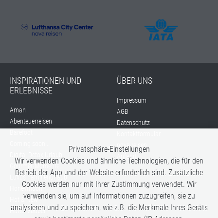
INSPIRATIONEN UND
ÜBER UNS
ERLEBNISSE
Impressum
Aman
AGB
Abenteuerreisen
Datenschutz
Barefoot
Kontaktformular
Coming soon...
nova reisen
Privatsphäre-Einstellungen
Digital Detox Urlaub
Anfahrt
Wir verwenden Cookies und ähnliche Technologien, die für den
Gourmet-Momente
Betrieb der App und der Website erforderlich sind. Zusätzliche
Luxus Familienurlaub
Cookies werden nur mit Ihrer Zustimmung verwendet. Wir
Honeymoon
verwenden sie, um auf Informationen zuzugreifen, sie zu
Hot & New
analysieren und zu speichern, wie z.B. die Merkmale Ihres Geräts
Hüttenzauber