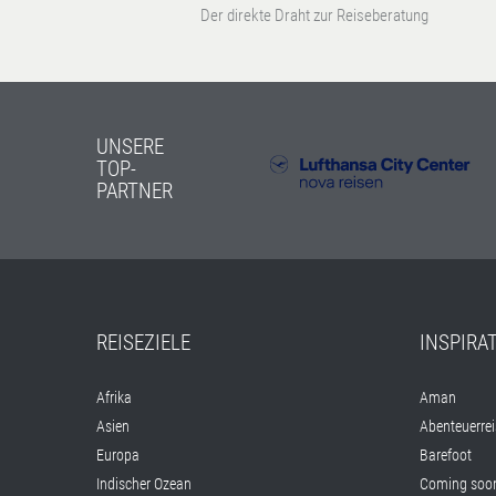
Der direkte Draht zur Reiseberatung
UNSERE
TOP-
PARTNER
REISEZIELE
INSPIRA
Afrika
Aman
Asien
Abenteuerre
Europa
Barefoot
Indischer Ozean
Coming soon