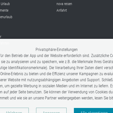
x Urlaub
nova reisen
mente
Anfahrt
ienurlaub
r
fahrten
Privatsphäre-Einstellungen
ür den Betrieb der App und der Website erforderlich sind. Zusätzliche
fetime
 sie zu analysieren und zu speichern, wie z.B. die Merkmale Ihres Gerät
tige Identifikationsmerkmale). Die Verarbeitung Ihrer Daten dient vers
nisse
 Online-Erlebnis zu bieten und die Effizienz unserer Kampagnen zu eval
est
rer Website mit nutzungsabhängigen Angeboten und Support. Schließlic
en, um gezielte Werbung in sozialen Medien und im Internet zu liefern. E
en auf jeder Seite benutzen. Sie können der Verwendung von Cookies du
mmelt und wie sie an unsere Partner weitergegeben werden, lesen Sie b