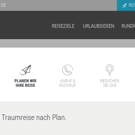
.DE
REI
REISEZIELE
URLAUBSIDEEN
RUNDR
PLANEN WIR
ANRUF &
BESUCHEN
IHRE REISE
RÜCKRUF
SIE UNS
e Traumreise nach Plan.