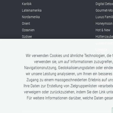
Karibik
Digital Deto
Lateinamerika
Gourmet-Mo
Nordamerika
Luxus Famil
Orient
Honeymoon
Ozeanien
Hot & New
Südsee
Hüttenzaube
Luxus Kreuz
Lifestyle
Wir verwenden Cookies und ähnliche Technologien, die f
Once in a Li
verwenden sie, um auf Informationen zuzugreifen,
Romance
Navigationsnutzung, Geolokalisierungsdaten oder eindeu
Safari-Erleb
wir unsere Leistung analysieren, um Ihnen ein besseres
Simply the B
Zugang zu einem massgeschneiderten Erlebnis auf unse
Six Senses
Ihre Daten zur Erstellung von Zielgruppenlisten verarbeit
Villen
verweigern oder zurückzuziehen, indem Sie den Link unt
Zugreisen
Für weitere Informationen darüber, welche Daten gesa
Analysen