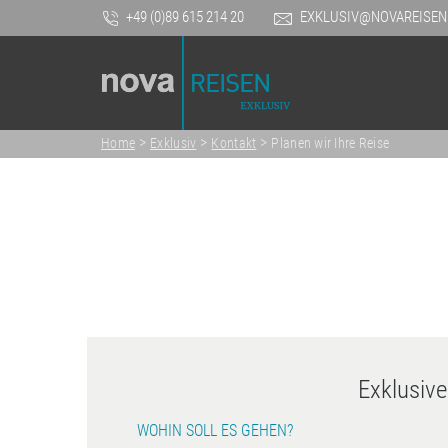
+49 (0)89 615 214 20
EXKLUSIV@NOVAREISEN
>
>
>
Home
Exklusiv
Kontakt
Planen wir Ihre Reise
Exklusiv
WOHIN SOLL ES GEHEN?