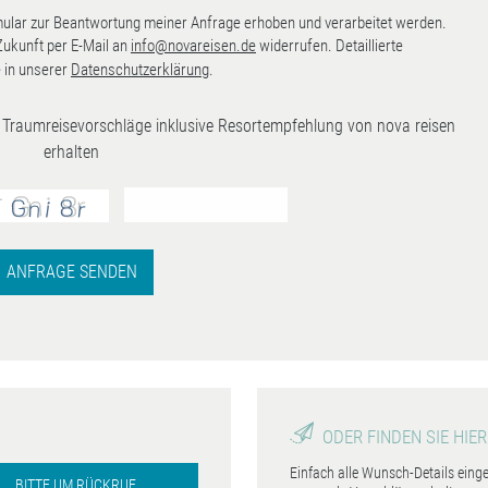
lar zur Beantwortung meiner Anfrage erhoben und verarbeitet werden.
 Zukunft per E-Mail an
info@novareisen.de
widerrufen. Detaillierte
 in unserer
Datenschutzerklärung
.
ve Traumreisevorschläge inklusive Resortempfehlung von nova reisen
erhalten
ANFRAGE SENDEN
ODER FINDEN SIE HIER
Einfach alle Wunsch-Details eing
BITTE UM RÜCKRUF