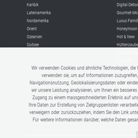
Karibik
Digital Deto
Lateinamerika
Gourmet-Mo
Nordamerika
Luxus Famil
Orient
Honeymoon
Ozeanien
Hot & New
Südsee
Hüttenzaube
Luxus Kreuz
Lifestyle
Wir verwenden Cookies und ähnliche Technologien, die f
Once in a Li
verwenden sie, um auf Informationen zuzugreifen,
Romance
Navigationsnutzung, Geolokalisierungsdaten oder eindeu
Safari-Erleb
wir unsere Leistung analysieren, um Ihnen ein besseres
Simply the B
Zugang zu einem massgeschneiderten Erlebnis auf unse
Six Senses
Ihre Daten zur Erstellung von Zielgruppenlisten verarbeit
Villen
verweigern oder zurückzuziehen, indem Sie den Link unt
Zugreisen
Für weitere Informationen darüber, welche Daten gesa
Analysen