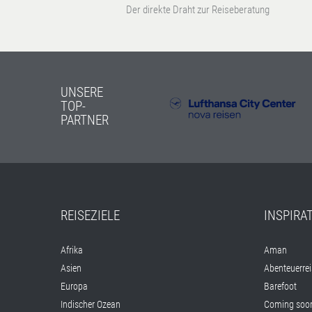
Der direkte Draht zur Reiseberatung
UNSERE
TOP-
PARTNER
REISEZIELE
INSPIRA
Afrika
Aman
Asien
Abenteuerre
Europa
Barefoot
Indischer Ozean
Coming soon