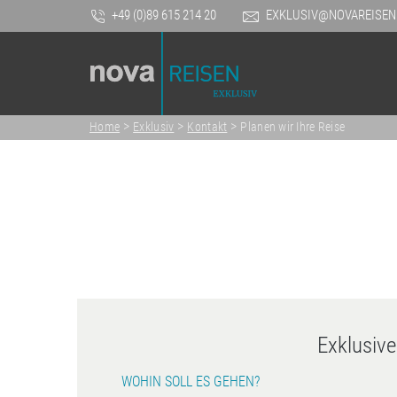
+49 (0)89 615 214 20
EXKLUSIV@NOVAREISEN
>
>
>
Home
Exklusiv
Kontakt
Planen wir Ihre Reise
Exklusiv
WOHIN SOLL ES GEHEN?