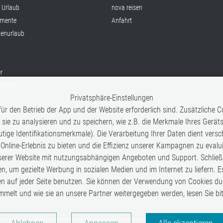
x Urlaub
nova reisen
mente
Anfahrt
ienurlaub
r
fahrten
Privatsphäre-Einstellungen
ür den Betrieb der App und der Website erforderlich sind. Zusätzliche
fetime
 sie zu analysieren und zu speichern, wie z.B. die Merkmale Ihres Gerät
tige Identifikationsmerkmale). Die Verarbeitung Ihrer Daten dient vers
nisse
 Online-Erlebnis zu bieten und die Effizienz unserer Kampagnen zu eval
est
rer Website mit nutzungsabhängigen Angeboten und Support. Schließlic
en, um gezielte Werbung in sozialen Medien und im Internet zu liefern. E
en auf jeder Seite benutzen. Sie können der Verwendung von Cookies du
mmelt und wie sie an unsere Partner weitergegeben werden, lesen Sie b