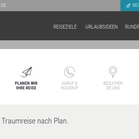
.DE
REI
REISEZIELE
URLAUBSIDEEN
RUNDR
PLANEN WIR
ANRUF &
BESUCHEN
IHRE REISE
RÜCKRUF
SIE UNS
e Traumreise nach Plan.