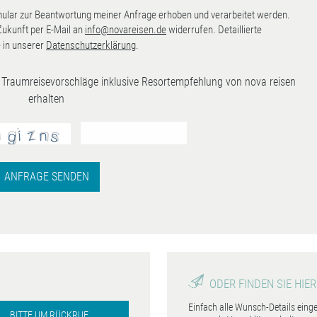
lar zur Beantwortung meiner Anfrage erhoben und verarbeitet werden.
 Zukunft per E-Mail an
info@novareisen.de
widerrufen. Detaillierte
 in unserer
Datenschutzerklärung
.
ve Traumreisevorschläge inklusive Resortempfehlung von nova reisen
erhalten
ANFRAGE SENDEN
ODER FINDEN SIE HIER
Einfach alle Wunsch-Details eing
BITTE UM RÜCKRUF