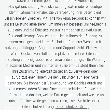
sowie bestimmte persönliche Daten (IP-Adressen,
Luxus Kreuzfahrten
Navigationsnutzung, Geolokalisierungsdaten oder eindeutige
Lifestyle
Identifikationsmerkmale). Die Verarbeitung Ihrer Daten dient
Once in a Lifetime
verschiedenen Zwecken: Mit Hilfe von Analyse-Cookies können wir
Romance
unsere Leistung analysieren, um Ihnen ein besseres Online-Erlebnis
Safari-Erlebnisse
zu bieten und die Effizienz unserer Kampagnen zu evaluieren.
Simply the Best
Personalisierungs-Cookies ermöglichen Ihnen den Zugang zu
Six Senses
Villen
einem massgeschneiderten Erlebnis auf unserer Website mit
Zugreisen
nutzungsabhängigen Angeboten und Support. Schließlich werden
Werbe-Cookies von Drittfirmen platziert, die Ihre Daten zur
Erstellung von Zielgruppenlisten verarbeiten, um gezielte Werbung
in sozialen Medien und im Internet zu liefern. Es steht Ihnen frei,
UNSERE EXKLUSIVEN GEHEIMTIPPS SICHERN:
Ihre Zustimmung jederzeit zu geben, zu verweigern oder
zurückzuziehen, indem Sie den Link unten auf jeder Seite
benutzen. Sie können der Verwendung von Cookies durch uns
zustimmen, indem Sie auf Einverstanden klicken. Für weitere
JETZT ANMELDEN
Informationen darüber, welche Daten gesammelt und wie sie an
unsere Partner weitergegeben werden, lesen Sie bitte unsere
Datenschutzerkärung:
Datenschutzerklärung
IMMER EINEN BESUCH WERT: