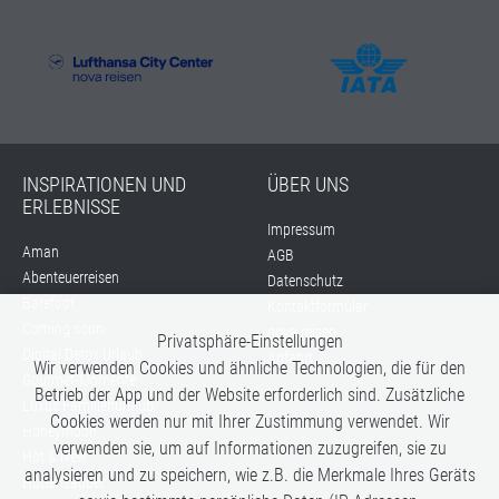
INSPIRATIONEN UND
ÜBER UNS
ERLEBNISSE
Impressum
Aman
AGB
Abenteuerreisen
Datenschutz
Barefoot
Kontaktformular
Coming soon...
nova reisen
Privatsphäre-Einstellungen
Digital Detox Urlaub
Anfahrt
Wir verwenden Cookies und ähnliche Technologien, die für den
Gourmet-Momente
Betrieb der App und der Website erforderlich sind. Zusätzliche
Luxus Familienurlaub
Cookies werden nur mit Ihrer Zustimmung verwendet. Wir
Honeymoon
verwenden sie, um auf Informationen zuzugreifen, sie zu
Hot & New
analysieren und zu speichern, wie z.B. die Merkmale Ihres Geräts
Hüttenzauber