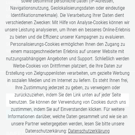
sowie bestimmte persönliche Daten (IP-Adressen,
Luxus Kreuzfahrten
Navigationsnutzung, Geolokalisierungsdaten oder eindeutige
Lifestyle
Identifikationsmerkmale). Die Verarbeitung Ihrer Daten dient
Once in a Lifetime
verschiedenen Zwecken: Mit Hilfe von Analyse-Cookies können wir
Romance
unsere Leistung analysieren, um Ihnen ein besseres Online-Erlebnis
Safari-Erlebnisse
zu bieten und die Effizienz unserer Kampagnen zu evaluieren.
Simply the Best
Personalisierungs-Cookies ermöglichen Ihnen den Zugang zu
Six Senses
Villen
einem massgeschneiderten Erlebnis auf unserer Website mit
Zugreisen
nutzungsabhängigen Angeboten und Support. Schließlich werden
Werbe-Cookies von Drittfirmen platziert, die Ihre Daten zur
Erstellung von Zielgruppenlisten verarbeiten, um gezielte Werbung
in sozialen Medien und im Internet zu liefern. Es steht Ihnen frei,
UNSERE EXKLUSIVEN GEHEIMTIPPS SICHERN:
Ihre Zustimmung jederzeit zu geben, zu verweigern oder
zurückzuziehen, indem Sie den Link unten auf jeder Seite
benutzen. Sie können der Verwendung von Cookies durch uns
zustimmen, indem Sie auf Einverstanden klicken. Für weitere
JETZT ANMELDEN
Informationen darüber, welche Daten gesammelt und wie sie an
unsere Partner weitergegeben werden, lesen Sie bitte unsere
Datenschutzerkärung:
Datenschutzerklärung
IMMER EINEN BESUCH WERT: