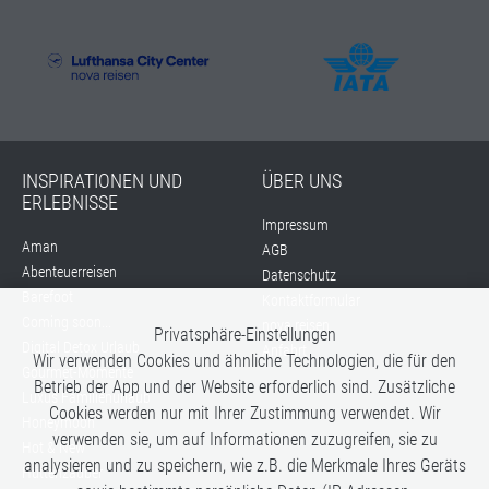
INSPIRATIONEN UND
ÜBER UNS
ERLEBNISSE
Impressum
Aman
AGB
Abenteuerreisen
Datenschutz
Barefoot
Kontaktformular
Coming soon...
nova reisen
Privatsphäre-Einstellungen
Digital Detox Urlaub
Anfahrt
Wir verwenden Cookies und ähnliche Technologien, die für den
Gourmet-Momente
Betrieb der App und der Website erforderlich sind. Zusätzliche
Luxus Familienurlaub
Cookies werden nur mit Ihrer Zustimmung verwendet. Wir
Honeymoon
verwenden sie, um auf Informationen zuzugreifen, sie zu
Hot & New
analysieren und zu speichern, wie z.B. die Merkmale Ihres Geräts
Hüttenzauber