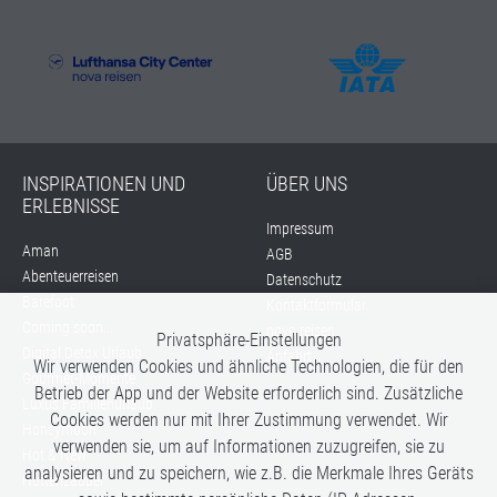
INSPIRATIONEN UND
ÜBER UNS
ERLEBNISSE
Impressum
Aman
AGB
Abenteuerreisen
Datenschutz
Barefoot
Kontaktformular
Coming soon...
nova reisen
Privatsphäre-Einstellungen
Digital Detox Urlaub
Anfahrt
Wir verwenden Cookies und ähnliche Technologien, die für den
Gourmet-Momente
Betrieb der App und der Website erforderlich sind. Zusätzliche
Luxus Familienurlaub
Cookies werden nur mit Ihrer Zustimmung verwendet. Wir
Honeymoon
verwenden sie, um auf Informationen zuzugreifen, sie zu
Hot & New
analysieren und zu speichern, wie z.B. die Merkmale Ihres Geräts
Hüttenzauber