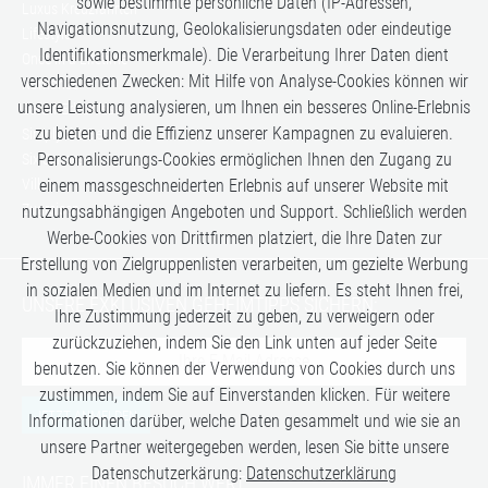
sowie bestimmte persönliche Daten (IP-Adressen,
Luxus Kreuzfahrten
Navigationsnutzung, Geolokalisierungsdaten oder eindeutige
Lifestyle
Identifikationsmerkmale). Die Verarbeitung Ihrer Daten dient
Once in a Lifetime
verschiedenen Zwecken: Mit Hilfe von Analyse-Cookies können wir
Romance
unsere Leistung analysieren, um Ihnen ein besseres Online-Erlebnis
Safari-Erlebnisse
zu bieten und die Effizienz unserer Kampagnen zu evaluieren.
Simply the Best
Personalisierungs-Cookies ermöglichen Ihnen den Zugang zu
Six Senses
Villen
einem massgeschneiderten Erlebnis auf unserer Website mit
Zugreisen
nutzungsabhängigen Angeboten und Support. Schließlich werden
Werbe-Cookies von Drittfirmen platziert, die Ihre Daten zur
Erstellung von Zielgruppenlisten verarbeiten, um gezielte Werbung
in sozialen Medien und im Internet zu liefern. Es steht Ihnen frei,
UNSERE EXKLUSIVEN GEHEIMTIPPS SICHERN:
Ihre Zustimmung jederzeit zu geben, zu verweigern oder
zurückzuziehen, indem Sie den Link unten auf jeder Seite
benutzen. Sie können der Verwendung von Cookies durch uns
zustimmen, indem Sie auf Einverstanden klicken. Für weitere
JETZT ANMELDEN
Informationen darüber, welche Daten gesammelt und wie sie an
unsere Partner weitergegeben werden, lesen Sie bitte unsere
Datenschutzerkärung:
Datenschutzerklärung
IMMER EINEN BESUCH WERT: