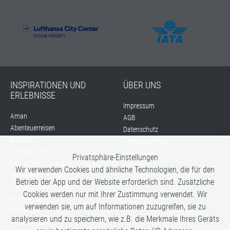
INSPIRATIONEN UND
ÜBER UNS
ERLEBNISSE
Impressum
Aman
AGB
Abenteuerreisen
Datenschutz
Barefoot
Kontaktformular
Coming soon...
nova reisen
Privatsphäre-Einstellungen
Digital Detox Urlaub
Anfahrt
Wir verwenden Cookies und ähnliche Technologien, die für den
Gourmet-Momente
Betrieb der App und der Website erforderlich sind. Zusätzliche
Luxus Familienurlaub
Cookies werden nur mit Ihrer Zustimmung verwendet. Wir
Honeymoon
verwenden sie, um auf Informationen zuzugreifen, sie zu
Hot & New
analysieren und zu speichern, wie z.B. die Merkmale Ihres Geräts
Hüttenzauber