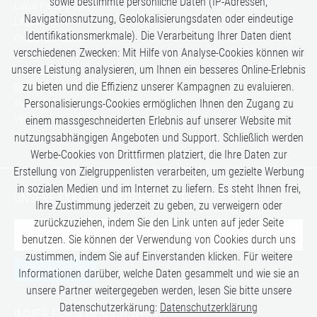
sowie bestimmte persönliche Daten (IP-Adressen,
Luxus Kreuzfahrten
Navigationsnutzung, Geolokalisierungsdaten oder eindeutige
Lifestyle
Identifikationsmerkmale). Die Verarbeitung Ihrer Daten dient
Once in a Lifetime
verschiedenen Zwecken: Mit Hilfe von Analyse-Cookies können wir
Romance
unsere Leistung analysieren, um Ihnen ein besseres Online-Erlebnis
Safari-Erlebnisse
zu bieten und die Effizienz unserer Kampagnen zu evaluieren.
Simply the Best
Personalisierungs-Cookies ermöglichen Ihnen den Zugang zu
Six Senses
Villen
einem massgeschneiderten Erlebnis auf unserer Website mit
Zugreisen
nutzungsabhängigen Angeboten und Support. Schließlich werden
Werbe-Cookies von Drittfirmen platziert, die Ihre Daten zur
Erstellung von Zielgruppenlisten verarbeiten, um gezielte Werbung
in sozialen Medien und im Internet zu liefern. Es steht Ihnen frei,
UNSERE EXKLUSIVEN GEHEIMTIPPS SICHERN:
Ihre Zustimmung jederzeit zu geben, zu verweigern oder
zurückzuziehen, indem Sie den Link unten auf jeder Seite
benutzen. Sie können der Verwendung von Cookies durch uns
zustimmen, indem Sie auf Einverstanden klicken. Für weitere
JETZT ANMELDEN
Informationen darüber, welche Daten gesammelt und wie sie an
unsere Partner weitergegeben werden, lesen Sie bitte unsere
Datenschutzerkärung:
Datenschutzerklärung
IMMER EINEN BESUCH WERT: