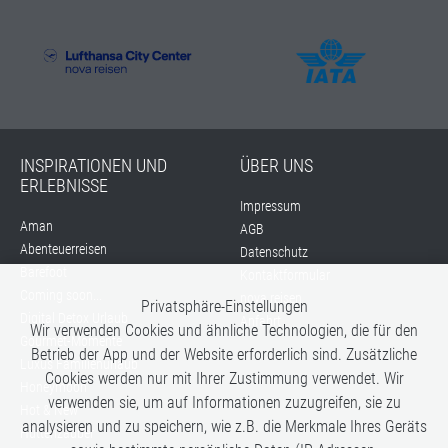
INSPIRATIONEN UND
ÜBER UNS
ERLEBNISSE
Impressum
Aman
AGB
Abenteuerreisen
Datenschutz
Barefoot
Kontaktformular
Coming soon...
nova reisen
Privatsphäre-Einstellungen
Digital Detox Urlaub
Anfahrt
Wir verwenden Cookies und ähnliche Technologien, die für den
Gourmet-Momente
Betrieb der App und der Website erforderlich sind. Zusätzliche
Luxus Familienurlaub
Cookies werden nur mit Ihrer Zustimmung verwendet. Wir
Honeymoon
verwenden sie, um auf Informationen zuzugreifen, sie zu
Hot & New
analysieren und zu speichern, wie z.B. die Merkmale Ihres Geräts
Hüttenzauber