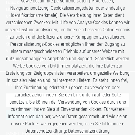
sowie bestimmte persönliche Daten (IP-Adressen,
Luxus Kreuzfahrten
Navigationsnutzung, Geolokalisierungsdaten oder eindeutige
Lifestyle
Identifikationsmerkmale). Die Verarbeitung Ihrer Daten dient
Once in a Lifetime
verschiedenen Zwecken: Mit Hilfe von Analyse-Cookies können wir
Romance
unsere Leistung analysieren, um Ihnen ein besseres Online-Erlebnis
Safari-Erlebnisse
zu bieten und die Effizienz unserer Kampagnen zu evaluieren.
Simply the Best
Personalisierungs-Cookies ermöglichen Ihnen den Zugang zu
Six Senses
Villen
einem massgeschneiderten Erlebnis auf unserer Website mit
Zugreisen
nutzungsabhängigen Angeboten und Support. Schließlich werden
Werbe-Cookies von Drittfirmen platziert, die Ihre Daten zur
Erstellung von Zielgruppenlisten verarbeiten, um gezielte Werbung
in sozialen Medien und im Internet zu liefern. Es steht Ihnen frei,
UNSERE EXKLUSIVEN GEHEIMTIPPS SICHERN:
Ihre Zustimmung jederzeit zu geben, zu verweigern oder
zurückzuziehen, indem Sie den Link unten auf jeder Seite
benutzen. Sie können der Verwendung von Cookies durch uns
zustimmen, indem Sie auf Einverstanden klicken. Für weitere
JETZT ANMELDEN
Informationen darüber, welche Daten gesammelt und wie sie an
unsere Partner weitergegeben werden, lesen Sie bitte unsere
Datenschutzerkärung:
Datenschutzerklärung
IMMER EINEN BESUCH WERT: