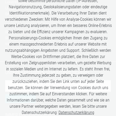
sowie bestimmte persönliche Daten (IP-Adressen,
Luxus Kreuzfahrten
Navigationsnutzung, Geolokalisierungsdaten oder eindeutige
Lifestyle
Identifikationsmerkmale). Die Verarbeitung Ihrer Daten dient
Once in a Lifetime
verschiedenen Zwecken: Mit Hilfe von Analyse-Cookies können wir
Romance
unsere Leistung analysieren, um Ihnen ein besseres Online-Erlebnis
Safari-Erlebnisse
zu bieten und die Effizienz unserer Kampagnen zu evaluieren.
Simply the Best
Personalisierungs-Cookies ermöglichen Ihnen den Zugang zu
Six Senses
Villen
einem massgeschneiderten Erlebnis auf unserer Website mit
Zugreisen
nutzungsabhängigen Angeboten und Support. Schließlich werden
Werbe-Cookies von Drittfirmen platziert, die Ihre Daten zur
Erstellung von Zielgruppenlisten verarbeiten, um gezielte Werbung
in sozialen Medien und im Internet zu liefern. Es steht Ihnen frei,
UNSERE EXKLUSIVEN GEHEIMTIPPS SICHERN:
Ihre Zustimmung jederzeit zu geben, zu verweigern oder
zurückzuziehen, indem Sie den Link unten auf jeder Seite
benutzen. Sie können der Verwendung von Cookies durch uns
zustimmen, indem Sie auf Einverstanden klicken. Für weitere
JETZT ANMELDEN
Informationen darüber, welche Daten gesammelt und wie sie an
unsere Partner weitergegeben werden, lesen Sie bitte unsere
Datenschutzerkärung:
Datenschutzerklärung
IMMER EINEN BESUCH WERT: