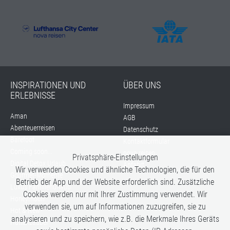
INSPIRATIONEN UND
ÜBER UNS
ERLEBNISSE
Impressum
Aman
AGB
Abenteuerreisen
Datenschutz
Barefoot
Kontaktformular
Coming soon...
nova reisen
Privatsphäre-Einstellungen
Digital Detox Urlaub
Anfahrt
Wir verwenden Cookies und ähnliche Technologien, die für den
Gourmet-Momente
Betrieb der App und der Website erforderlich sind. Zusätzliche
Luxus Familienurlaub
Cookies werden nur mit Ihrer Zustimmung verwendet. Wir
Honeymoon
verwenden sie, um auf Informationen zuzugreifen, sie zu
Hot & New
analysieren und zu speichern, wie z.B. die Merkmale Ihres Geräts
Hüttenzauber