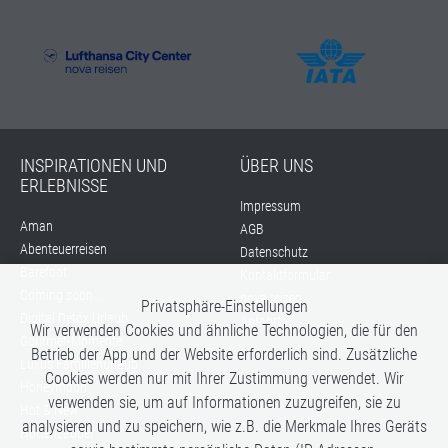
INSPIRATIONEN UND
ÜBER UNS
ERLEBNISSE
Impressum
Aman
AGB
Abenteuerreisen
Datenschutz
Barefoot
Kontaktformular
Coming soon...
nova reisen
Privatsphäre-Einstellungen
Digital Detox Urlaub
Anfahrt
Wir verwenden Cookies und ähnliche Technologien, die für den
Gourmet-Momente
Betrieb der App und der Website erforderlich sind. Zusätzliche
Luxus Familienurlaub
Cookies werden nur mit Ihrer Zustimmung verwendet. Wir
Honeymoon
verwenden sie, um auf Informationen zuzugreifen, sie zu
Hot & New
analysieren und zu speichern, wie z.B. die Merkmale Ihres Geräts
Hüttenzauber