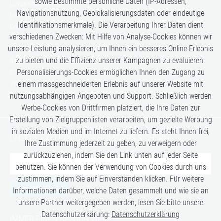
sowie bestimmte persönliche Daten (IP-Adressen,
Luxus Kreuzfahrten
Navigationsnutzung, Geolokalisierungsdaten oder eindeutige
Lifestyle
Identifikationsmerkmale). Die Verarbeitung Ihrer Daten dient
Once in a Lifetime
verschiedenen Zwecken: Mit Hilfe von Analyse-Cookies können wir
Romance
unsere Leistung analysieren, um Ihnen ein besseres Online-Erlebnis
Safari-Erlebnisse
zu bieten und die Effizienz unserer Kampagnen zu evaluieren.
Simply the Best
Personalisierungs-Cookies ermöglichen Ihnen den Zugang zu
Six Senses
Villen
einem massgeschneiderten Erlebnis auf unserer Website mit
Zugreisen
nutzungsabhängigen Angeboten und Support. Schließlich werden
Werbe-Cookies von Drittfirmen platziert, die Ihre Daten zur
Erstellung von Zielgruppenlisten verarbeiten, um gezielte Werbung
in sozialen Medien und im Internet zu liefern. Es steht Ihnen frei,
UNSERE EXKLUSIVEN GEHEIMTIPPS SICHERN:
Ihre Zustimmung jederzeit zu geben, zu verweigern oder
zurückzuziehen, indem Sie den Link unten auf jeder Seite
benutzen. Sie können der Verwendung von Cookies durch uns
zustimmen, indem Sie auf Einverstanden klicken. Für weitere
JETZT ANMELDEN
Informationen darüber, welche Daten gesammelt und wie sie an
unsere Partner weitergegeben werden, lesen Sie bitte unsere
Datenschutzerkärung:
Datenschutzerklärung
IMMER EINEN BESUCH WERT: